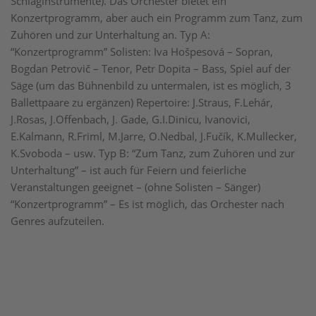
Schlaginstrumente). Das Orchester bietet ein
Konzertprogramm, aber auch ein Programm zum Tanz, zum
Zuhören und zur Unterhaltung an. Typ A:
“Konzertprogramm” Solisten: Iva Hošpesová – Sopran,
Bogdan Petrovič – Tenor, Petr Dopita – Bass, Spiel auf der
Säge (um das Bühnenbild zu untermalen, ist es möglich, 3
Ballettpaare zu ergänzen) Repertoire: J.Straus, F.Lehár,
J.Rosas, J.Offenbach, J. Gade, G.I.Dinicu, Ivanovici,
E.Kalmann, R.Friml, M.Jarre, O.Nedbal, J.Fučík, K.Mullecker,
K.Svoboda – usw. Typ B: “Zum Tanz, zum Zuhören und zur
Unterhaltung” – ist auch für Feiern und feierliche
Veranstaltungen geeignet – (ohne Solisten – Sänger)
“Konzertprogramm” – Es ist möglich, das Orchester nach
Genres aufzuteilen.