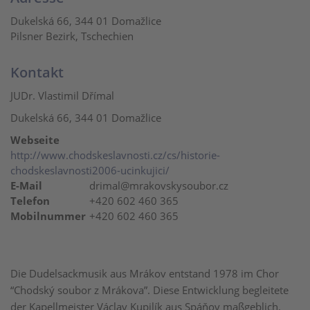
Dukelská 66, 344 01 Domažlice
Pilsner Bezirk, Tschechien
Kontakt
JUDr. Vlastimil Dřímal
Dukelská 66, 344 01 Domažlice
Webseite
http://www.chodskeslavnosti.cz/cs/historie-
chodskeslavnosti2006-ucinkujici/
E-Mail
drimal@mrakovskysoubor.cz
Telefon
+420 602 460 365
Mobilnummer
+420 602 460 365
Die Dudelsackmusik aus Mrákov entstand 1978 im Chor
“Chodský soubor z Mrákova”. Diese Entwicklung begleitete
der Kapellmeister Václav Kupilík aus Spáňov maßgeblich.