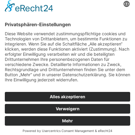
ZUR ANMELDUNG
Redaktion bbkult.net
Centrum Bavaria Bohemia (CeBB)
Dr. Veronika Hofinger
Freyung 1, 92539 Schönsee
Tel.:
+49 (0)9674 / 92 48 78
veronika.hofinger@cebb.de
Kontakt
Impressum
© Copyright
bbkult.net
Cookies
Datenschutzerklärung