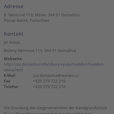
Adresse
B. Němcové 119, Město, 344 01 Domažlice
Pilsner Bezirk, Tschechien
Kontakt
Jiří Anton
Boženy Němcové 119, 344 01 Domažlice
Webseite
http://zus.domazlice.info/obory-vyuky/hudebni/hudebni-
telesa.html
E-Mail
zus.domazlice@seznam.cz
Fax
+420 379 722 216
Telefon
+420 379 722 216
Die Gründung des Geigenensembles der Kunstgrundschule
Taus / Domažlice ist eng mit dem Lehrer Jiří Anton