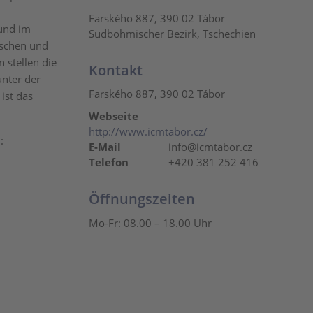
Farského 887, 390 02 Tábor
 und im
Südböhmischer Bezirk, Tschechien
ischen und
 stellen die
Kontakt
unter der
Farského 887, 390 02 Tábor
ist das
Webseite
http://www.icmtabor.cz/
:
E-Mail
info@icmtabor.cz
Telefon
+420 381 252 416
Öffnungszeiten
Mo-Fr: 08.00 – 18.00 Uhr