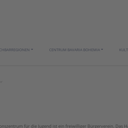
ACHBARREGIONEN
CENTRUM BAVARIA BOHEMIA
KUL
or
nszentrum für die Jugend ist ein freiwilliger Bürgerverein. Das 