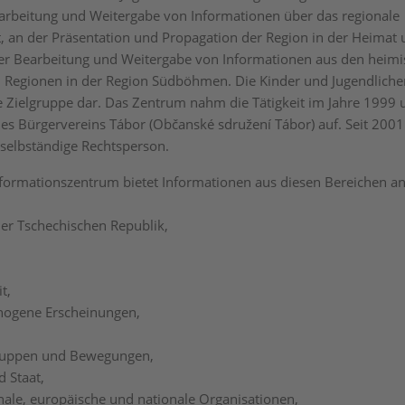
Bearbeitung und Weitergabe von Informationen über das regionale
, an der Präsentation und Propagation der Region in der Heimat
er Bearbeitung und Weitergabe von Informationen aus den heim
 Regionen in der Region Südböhmen. Die Kinder und Jugendlichen
 Zielgruppe dar. Das Zentrum nahm die Tätigkeit im Jahre 1999 
des Bürgervereins Tábor (Občanské sdružení Tábor) auf. Seit 2001 
selbständige Rechtsperson.
formationszentrum bietet Informationen aus diesen Bereichen an
der Tschechischen Republik,
t,
thogene Erscheinungen,
Gruppen und Bewegungen,
d Staat,
onale, europäische und nationale Organisationen,