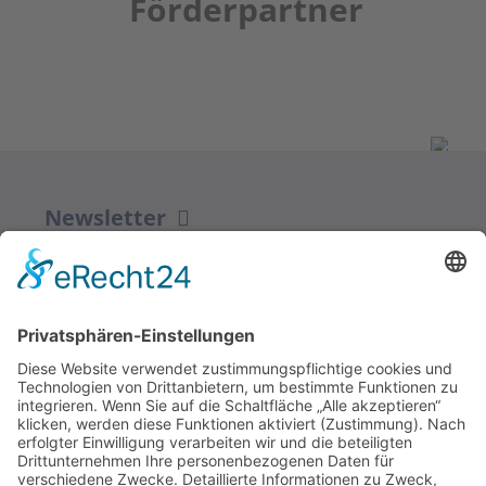
Förderpartner
Newsletter
ZUR ANMELDUNG
Redaktion bbkult.net
Centrum Bavaria Bohemia (CeBB)
Dr. Veronika Hofinger
Freyung 1, 92539 Schönsee
Tel.:
+49 (0)9674 / 92 48 78