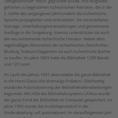
Tafelgesellschaft “KŘEN” gegründet wurde. Ihre Mitglieder
gehörten zu begeisterten tschechischen Patrioten, die in der
2. Hälfte des vergangenen Jahrhunderts die tschechische
Sprache propagierten und verbreiteten. Sie veranstalteten
Vorträge, Unterhaltungsveranstaltungen und gemeinsame
Ausflüge in die Umgebung. Intensiv unterstützten sie auch
die neu entstehende tschechische Literatur. Neben dem
regelmäßigen Abonnieren der tschechischen Zeitschriften
(Budivoj, Světozor) begannen sie auch tschechische Bücher
zu kaufen. Im Jahre 1883 hatte die Bibliothek 1290 Bände
und 120 Leser.
Im Laufe des Jahres 1991 übersiedelte die ganze Bibliothek
in die Horní-Gasse (die ehemalige Prälatur). Gleichzeitig
wurde die Automatisierung der Bibliotheksdienstleistungen
begonnen. Mit Hilfe des Bibliothekssystems LANius wurde
der ganze Fond der Bibliothek im Computer gespeichert. Im
Jahre 1995 wurde das Ausleiheprotokoll in der
Kinderabteilung voll automatisiert. Im darauffolgenden Jahr