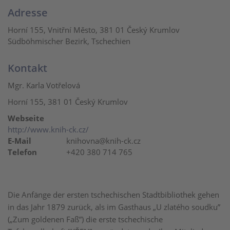
Adresse
Horní 155, Vnitřní Město, 381 01 Český Krumlov
Südböhmischer Bezirk, Tschechien
Kontakt
Mgr. Karla Votřelová
Horní 155, 381 01 Český Krumlov
Webseite
http://www.knih-ck.cz/
E-Mail
knihovna@knih-ck.cz
Telefon
+420 380 714 765
Die Anfänge der ersten tschechischen Stadtbibliothek gehen
in das Jahr 1879 zurück, als im Gasthaus „U zlatého soudku”
(„Zum goldenen Faß”) die erste tschechische