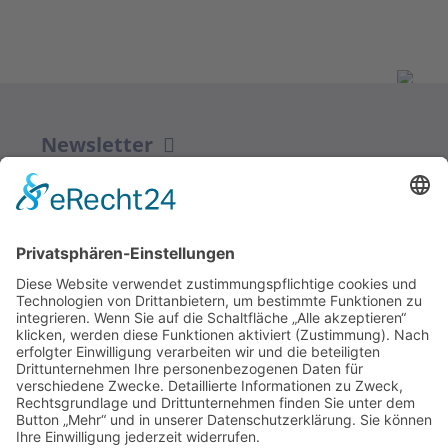
Newsletter
ZUR ANMELDUNG
Redaktion bbkult.net
Centrum Bavaria Bohemia (CeBB)
Dr. Veronika Hofinger
Freyung 1, 92539 Schönsee
Tel.:
+49 (0)9674 / 92 48 78
veronika.hofinger@cebb.de