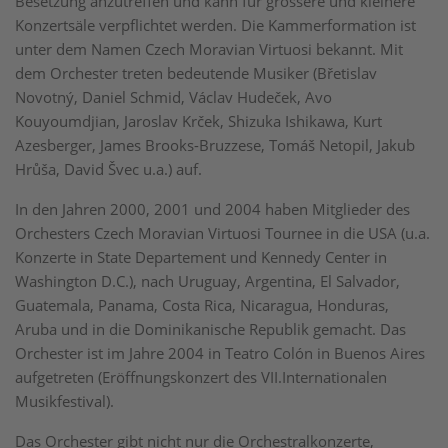
Besetzung anzutreffen und kann für grössere und kleinere
Konzertsäle verpflichtet werden. Die Kammerformation ist
unter dem Namen Czech Moravian Virtuosi bekannt. Mit
dem Orchester treten bedeutende Musiker (Břetislav
Novotný, Daniel Schmid, Václav Hudeček, Avo
Kouyoumdjian, Jaroslav Krček, Shizuka Ishikawa, Kurt
Azesberger, James Brooks-Bruzzese, Tomáš Netopil, Jakub
Hrůša, David Švec u.a.) auf.
In den Jahren 2000, 2001 und 2004 haben Mitglieder des
Orchesters Czech Moravian Virtuosi Tournee in die USA (u.a.
Konzerte in State Departement und Kennedy Center in
Washington D.C.), nach Uruguay, Argentina, El Salvador,
Guatemala, Panama, Costa Rica, Nicaragua, Honduras,
Aruba und in die Dominikanische Republik gemacht. Das
Orchester ist im Jahre 2004 in Teatro Colón in Buenos Aires
aufgetreten (Eröffnungskonzert des VII.Internationalen
Musikfestival).
Das Orchester gibt nicht nur die Orchestralkonzerte,