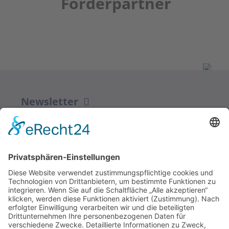
Förderpartner
Newsletter
ZUR ANMELDUNG
Redaktion bbkult.net
Centrum Bavaria Bohemia (CeBB)
Dr. Veronika Hofinger
Freyung 1, 92539 Schönsee
Tel.:
+49 (0)9674 / 92 48 78