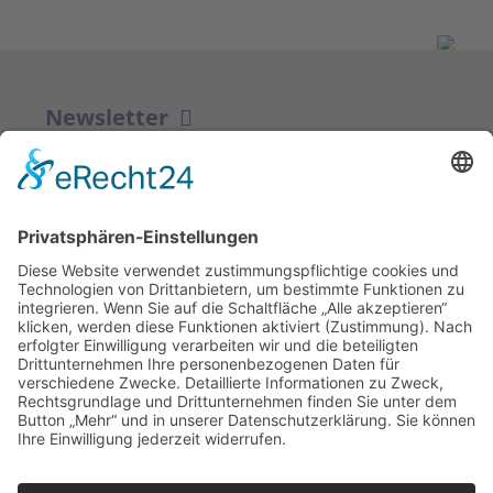
Newsletter
ZUR ANMELDUNG
Redaktion bbkult.net
Centrum Bavaria Bohemia (CeBB)
Dr. Veronika Hofinger
Freyung 1, 92539 Schönsee
Tel.:
+49 (0)9674 / 92 48 78
veronika.hofinger@cebb.de