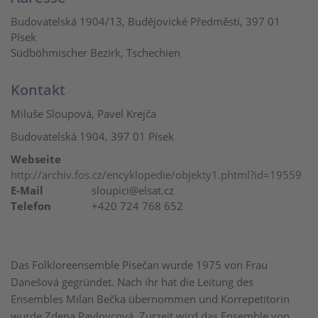
Budovatelská 1904/13, Budějovické Předměstí, 397 01
Písek
Südböhmischer Bezirk, Tschechien
Kontakt
Miluše Sloupová, Pavel Krejča
Budovatelská 1904, 397 01 Písek
Webseite
http://archiv.fos.cz/encyklopedie/objekty1.phtml?id=19559
E-Mail
sloupici@elsat.cz
Telefon
+420 724 768 652
Das Folkloreensemble Písečan wurde 1975 von Frau
Danešová gegründet. Nach ihr hat die Leitung des
Ensembles Milan Bečka übernommen und Korrepetitorin
wurde Zdena Pavlovcová. Zurzeit wird das Ensemble von