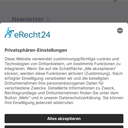
Newsletter
ZUR ANMELDUNG
Redaktion bbkult.net
Centrum Bavaria Bohemia (CeBB)
Dr. Veronika Hofinger
Freyung 1, 92539 Schönsee
Tel.:
+49 (0)9674 / 92 48 78
veronika.hofinger@cebb.de
Kontakt