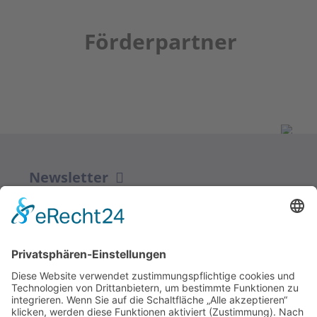
Förderpartner
Newsletter
ZUR ANMELDUNG
Redaktion bbkult.net
Centrum Bavaria Bohemia (CeBB)
Dr. Veronika Hofinger