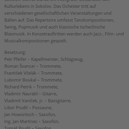
Kulturlebens in Sokolov. Das Ochester tritt auf
verschiedenen gesellschaftlichen Veranstaltungen und
Bällen auf. Das Repertoire umfasst Tanzkompositionen,
Swing, Popmusik und auch klassische tschechische
Blasmusik. In Konzetrauftritten werden auch Jazz-, Film- und
Musicalkompositionen gespielt.
Besetzung:
Petr Pfeifer – Kapellmeister, Schlagzeug,
Roman Švancar – Trommete,
František Včelák – Trommete,
Lubomír Boukal – Trommete,
Richard Petrik – Trommete,
Vladimír Navrátil – Gitarre,
Vladimít Vaníček, jr. – Bassgitarre,
Libor Prudil – Possaune,
Jan Howoritsch – Saxofon,
Ing. Jan Martinec – Saxofon,
Tomáš Prudil – Saxofon,