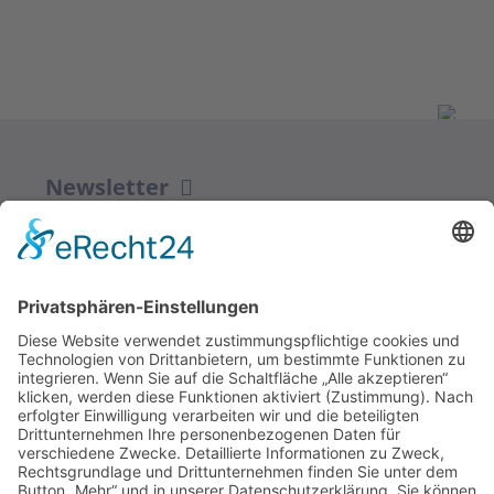
Newsletter
ZUR ANMELDUNG
Redaktion bbkult.net
Centrum Bavaria Bohemia (CeBB)
Dr. Veronika Hofinger
Freyung 1, 92539 Schönsee
Tel.:
+49 (0)9674 / 92 48 78
veronika.hofinger@cebb.de