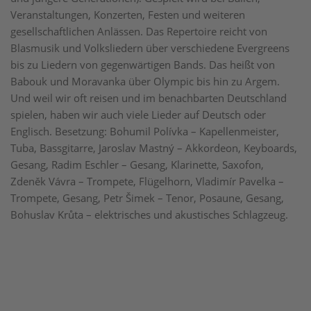
Veranstaltungen, Konzerten, Festen und weiteren
gesellschaftlichen Anlässen. Das Repertoire reicht von
Blasmusik und Volksliedern über verschiedene Evergreens
bis zu Liedern von gegenwärtigen Bands. Das heißt von
Babouk und Moravanka über Olympic bis hin zu Argem.
Und weil wir oft reisen und im benachbarten Deutschland
spielen, haben wir auch viele Lieder auf Deutsch oder
Englisch. Besetzung: Bohumil Polívka – Kapellenmeister,
Tuba, Bassgitarre, Jaroslav Mastný – Akkordeon, Keyboards,
Gesang, Radim Eschler – Gesang, Klarinette, Saxofon,
Zdeněk Vávra – Trompete, Flügelhorn, Vladimír Pavelka –
Trompete, Gesang, Petr Šimek – Tenor, Posaune, Gesang,
Bohuslav Krůta – elektrisches und akustisches Schlagzeug.