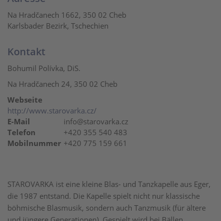
Na Hradčanech 1662, 350 02 Cheb
Karlsbader Bezirk, Tschechien
Kontakt
Bohumil Polívka, DiS.
Na Hradčanech 24, 350 02 Cheb
Webseite
http://www.starovarka.cz/
E-Mail
info@starovarka.cz
Telefon
+420 355 540 483
Mobilnummer
+420 775 159 661
STAROVARKA ist eine kleine Blas- und Tanzkapelle aus Eger,
die 1987 entstand. Die Kapelle spielt nicht nur klassische
böhmische Blasmusik, sondern auch Tanzmusik (für ältere
und jüngere Generationen). Gespielt wird bei Bällen,