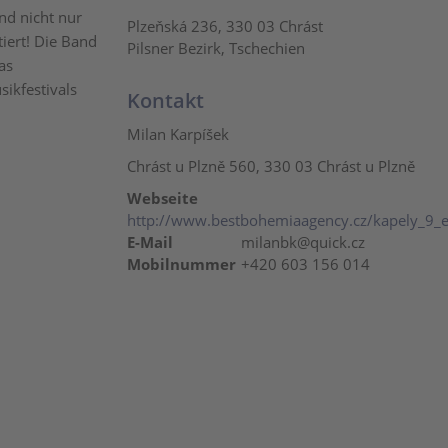
nd nicht nur
Plzeňská 236, 330 03 Chrást
tiert! Die Band
Pilsner Bezirk, Tschechien
as
ikfestivals
Kontakt
Milan Karpíšek
Chrást u Plzně 560, 330 03 Chrást u Plzně
Webseite
http://www.bestbohemiaagency.cz/kapely_9_e
E-Mail
milanbk@quick.cz
Mobilnummer
+420 603 156 014