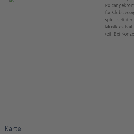
Polcar gekrön
für Clubs geei
spielt seit de
Musikfestival
teil. Bei Konz
Karte