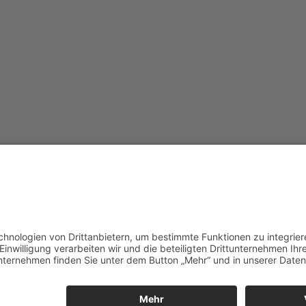
Redak
Centr
(CeBB
Dr. Ve
Freyun
Tel.:
+4
veroni