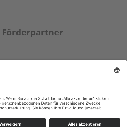
Förderpartner
tion bbkult.net
um Bavaria Bohemia
)
ronika Hofinger
g 1, 92539 Schönsee
9 (0)9674 / 92 48 78
ka.hofinger@cebb.de