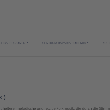
ACHBARREGIONEN
CENTRUM BAVARIA BOHEMIA
KUL
k )
lt heitere, melodische und fetzige Folkmusik, die durch die Stim