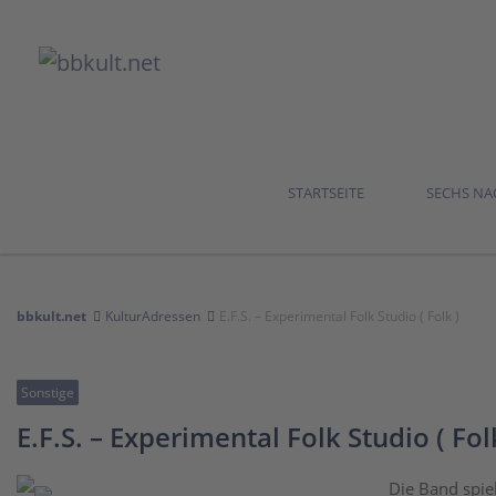
STARTSEITE
SECHS N
bbkult.net
KulturAdressen
E.F.S. – Experimental Folk Studio ( Folk )
Sonstige
E.F.S. – Experimental Folk Studio ( Fol
Die Band spie