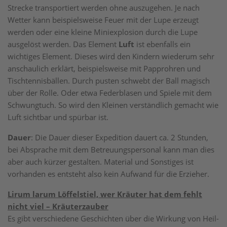
Strecke transportiert werden ohne auszugehen. Je nach
Wetter kann beispielsweise Feuer mit der Lupe erzeugt
werden oder eine kleine Miniexplosion durch die Lupe
ausgelöst werden. Das Element
Luft
ist ebenfalls ein
wichtiges Element. Dieses wird den Kindern wiederum sehr
anschaulich erklärt, beispielsweise mit Papprohren und
Tischtennisbällen. Durch pusten schwebt der Ball magisch
über der Rolle. Oder etwa Federblasen und Spiele mit dem
Schwungtuch. So wird den Kleinen verständlich gemacht wie
Luft sichtbar und spürbar ist.
Dauer
: Die Dauer dieser Expedition dauert ca. 2 Stunden,
bei Absprache mit dem Betreuungspersonal kann man dies
aber auch kürzer gestalten. Material und Sonstiges ist
vorhanden es entsteht also kein Aufwand für die Erzieher.
Lirum larum Löffelstiel, wer Kräuter hat dem fehlt
nicht viel – Kräuterzauber
Es gibt verschiedene Geschichten über die Wirkung von Heil-