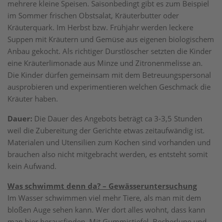
mehrere kleine Speisen. Saisonbedingt gibt es zum Beispiel
im Sommer frischen Obstsalat, Kräuterbutter oder
Kräuterquark. Im Herbst bzw. Frühjahr werden leckere
Suppen mit Kräutern und Gemüse aus eigenen biologischem
Anbau gekocht. Als richtiger Durstlöscher setzten die Kinder
eine Kräuterlimonade aus Minze und Zitronenmelisse an.
Die Kinder dürfen gemeinsam mit dem Betreuungspersonal
ausprobieren und experimentieren welchen Geschmack die
Kräuter haben.
Dauer:
Die Dauer des Angebots beträgt ca 3-3,5 Stunden
weil die Zubereitung der Gerichte etwas zeitaufwändig ist.
Materialen und Utensilien zum Kochen sind vorhanden und
brauchen also nicht mitgebracht werden, es entsteht somit
kein Aufwand.
Was schwimmt denn da? – Gewässeruntersuchung
Im Wasser schwimmen viel mehr Tiere, als man mit dem
bloßen Auge sehen kann. Wer dort alles wohnt, dass kann
man hier herausfinden. Mit Gummistiefel, Becherlupe und