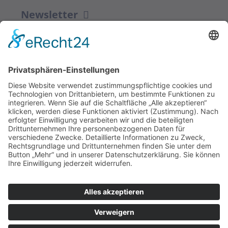
Newsletter
ZUR ANMELDUNG
Redaktion bbkult.net
Centrum Bavaria Bohemia (CeBB)
Dr. Veronika Hofinger
Freyung 1, 92539 Schönsee
Tel.:
+49 (0)9674 / 92 48 78
veronika.hofinger@cebb.de
Kontakt
Impressum
© Copyright
bbkult.net