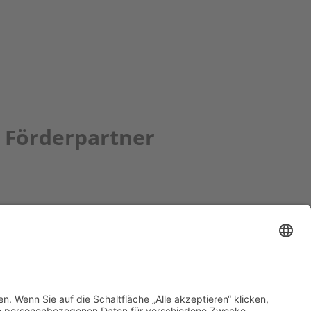
Förderpartner
tion bbkult.net
um Bavaria Bohemia
)
ronika Hofinger