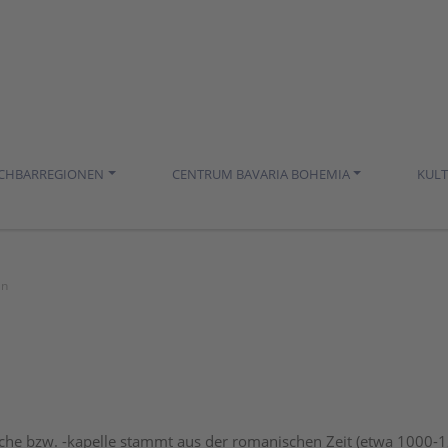
ACHBARREGIONEN
CENTRUM BAVARIA BOHEMIA
KUL
an
rche bzw. -kapelle stammt aus der romanischen Zeit (etwa 1000-1