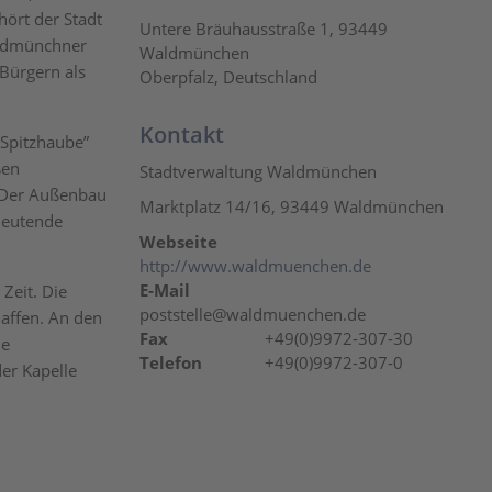
hört der Stadt
Untere Bräuhausstraße 1, 93449
aldmünchner
Waldmünchen
Bürgern als
Oberpfalz, Deutschland
Kontakt
Spitzhaube”
ßen
Stadtverwaltung Waldmünchen
. Der Außenbau
Marktplatz 14/16, 93449 Waldmünchen
edeutende
Webseite
http://www.waldmuenchen.de
E-Mail
Zeit. Die
poststelle@waldmuenchen.de
affen. An den
Fax
+49(0)9972-307-30
ie
Telefon
+49(0)9972-307-0
der Kapelle