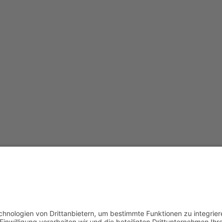
Redak
Centr
(CeBB
Dr. Ve