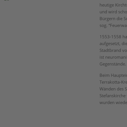
heutige Kirch
und wird scho
Bürgern die S
sog. “Feuerwa
1553-1558 hat
aufgesetzt, d
Stadtbrand vo
ist neuromanis
Gegenstände.
Beim Haupteing
Terrakotta-Kr
Wänden des Se
Stefanskirche
wurden wieder