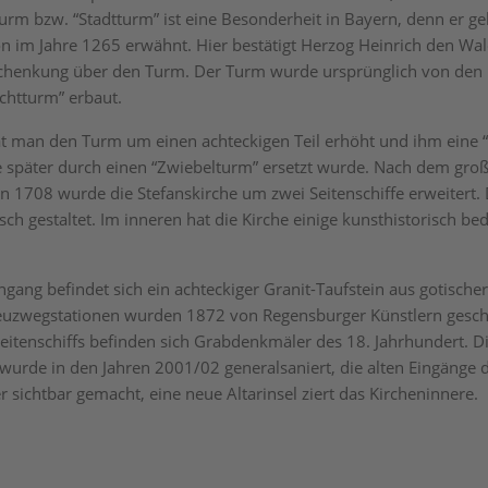
turm bzw. “Stadtturm” ist eine Besonderheit in Bayern, denn er ge
n im Jahre 1265 erwähnt. Hier bestätigt Herzog Heinrich den W
chenkung über den Turm. Der Turm wurde ursprünglich von den 
chtturm” erbaut.
 man den Turm um einen achteckigen Teil erhöht und ihm eine “
ie später durch einen “Zwiebelturm” ersetzt wurde. Nach dem gro
n 1708 wurde die Stefanskirche um zwei Seitenschiffe erweitert
ch gestaltet. Im inneren hat die Kirche einige kunsthistorisch b
ang befindet sich ein achteckiger Granit-Taufstein aus gotischer 
euzwegstationen wurden 1872 von Regensburger Künstlern gesch
itenschiffs befinden sich Grabdenkmäler des 18. Jahrhundert. D
 wurde in den Jahren 2001/02 generalsaniert, die alten Eingänge 
 sichtbar gemacht, eine neue Altarinsel ziert das Kircheninnere.