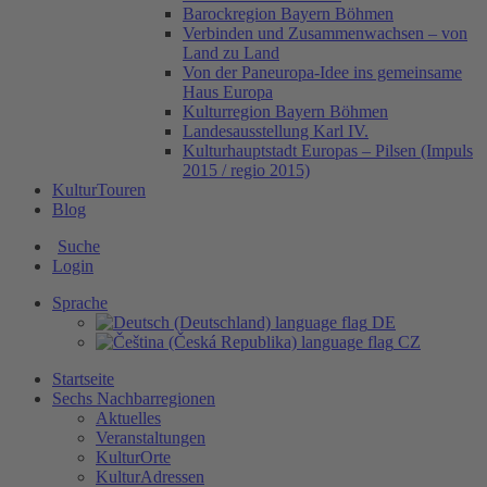
Barockregion Bayern Böhmen
Verbinden und Zusammenwachsen – von
Land zu Land
Von der Paneuropa-Idee ins gemeinsame
Haus Europa
Kulturregion Bayern Böhmen
Landesausstellung Karl IV.
Kulturhauptstadt Europas – Pilsen (Impuls
2015 / regio 2015)
KulturTouren
Blog
Suche
Login
Sprache
DE
CZ
Startseite
Sechs Nachbarregionen
Aktuelles
Veranstaltungen
KulturOrte
KulturAdressen