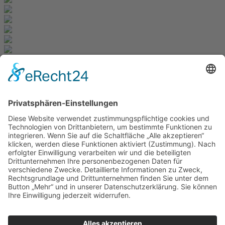
Newsletter
Zur Anmeldung
Redaktion bbkult.net
Centrum Bavaria Bohemia (CeBB)
Dr. Veronika Hofinger
Freyung 1, 92539 Schönsee
Tel.:
+49 (0)9674 / 92 48 78
veronika.hofinger@cebb.de
© Copyright bbkult.net