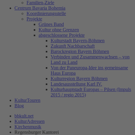
Familien-Ziele
Centrum Bavaria Bohemia
Koordinierungsstelle
Projekte
Grünes Band
Kultur ohne Grenzen
abgeschlossene Projekte
Kulturstadt Bayern-Böhmen
Zukunft Nachbarschaft
Barockregion Bayern Böhmen
Verbinden und Zusammenwachsen – von
Land zu Land
Von der Paneuropa-Idee ins gemeinsame
Haus Europa
Kulturregion Bayern Böhmen
Landesausstellung Karl IV.
Kulturhauptstadt Europas – Pilsen (Impuls
2015 / regio 2015)
KulturTouren
Blog
bbkult.net
KulturAdressen
Kirchenmusik
Regensburger Kantorei