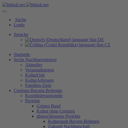
Suche
Login
Sprache
DE
CZ
Startseite
Sechs Nachbarregionen
Aktuelles
Veranstaltungen
KulturOrte
KulturAdressen
Familien-Ziele
Centrum Bavaria Bohemia
Koordinierungsstelle
Projekte
Grünes Band
Kultur ohne Grenzen
abgeschlossene Projekte
Kulturstadt Bayern-Böhmen
Zukunft Nachbarschaft