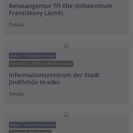
Reiseangentur Tři lilie (Infozentrum
Františkovy Lázně)
Details
Kultur- / Touristinformation
Panská 572, 377 01 Jindřichův Hradec
Informationszentrum der Stadt
Jindřichův Hradec
Details
Kultur- / Touristinformation
Sídliště 11, 387 42 Lnáře