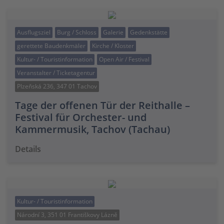
Ausflugsziel
Burg / Schloss
Galerie
Gedenkstätte
gerettete Baudenkmäler
Kirche / Kloster
Kultur- / Touristinformation
Open Air / Festival
Veranstalter / Ticketagentur
Plzeňská 236, 347 01 Tachov
Tage der offenen Tür der Reithalle –
Festival für Orchester- und
Kammermusik, Tachov (Tachau)
Details
Kultur- / Touristinformation
Národní 3, 351 01 Františkovy Lázně