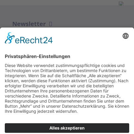
Newsletter
ZUR ANMELDUNG
Redaktion bbkult.net
Centrum Bavaria Bohemia (CeBB)
Dr. Veronika Hofinger
Freyung 1, 92539 Schönsee
Tel.:
+49 (0)9674 / 92 48 78
veronika.hofinger@cebb.de
Kontakt