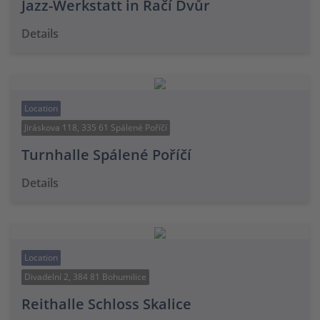
Jazz-Werkstatt in Račí Dvůr
Details
Location
Jiráskova 118, 335 61 Spálené Poříčí
Turnhalle Spálené Poříčí
Details
Location
Divadelní 2, 384 81 Bohumilice
Reithalle Schloss Skalice