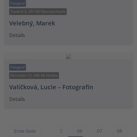
Fotograf
Tovární 3, 301 00 Oberviechtach
Velebný, Marek
Details
Fotograf
Perschen 13, 348 06 Hošťka
Valíčková, Lucie – Fotografin
Details
Erste Seite
06
07
08