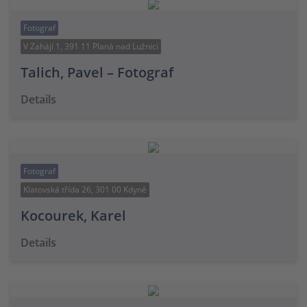
Fotograf
V Zahájí 1, 391 11 Planá nad Lužnicí
Talich, Pavel – Fotograf
Details
Fotograf
Klatovská třída 26, 301 00 Kdyně
Kocourek, Karel
Details