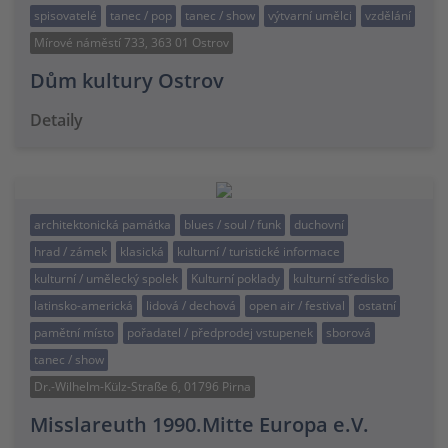
spisovatelé
tanec / pop
tanec / show
výtvarní umělci
vzdělání
Mírové náměstí 733, 363 01 Ostrov
Dům kultury Ostrov
Detaily
architektonická památka
blues / soul / funk
duchovní
hrad / zámek
klasická
kulturní / turistické informace
kulturní / umělecký spolek
Kulturní poklady
kulturní středisko
latinsko-americká
lidová / dechová
open air / festival
ostatní
pamětní místo
pořadatel / předprodej vstupenek
sborová
tanec / show
Dr.-Wilhelm-Külz-Straße 6, 01796 Pirna
Misslareuth 1990.Mitte Europa e.V.