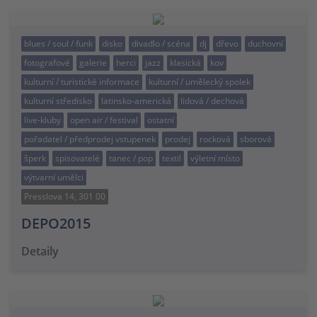
blues / soul / funk
disko
divadlo / scéna
dj
dřevo
duchovní
fotografové
galerie
herci
jazz
klasická
kov
kulturní / turistické informace
kulturní / umělecký spolek
kulturní středisko
latinsko-americká
lidová / dechová
live-kluby
open air / festival
ostatní
pořadatel / předprodej vstupenek
prodej
rocková
sborová
šperk
spisovatelé
tanec / pop
textil
výletní místo
výtvarní umělci
Presslova 14, 301 00
DEPO2015
Detaily