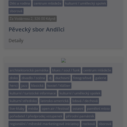
Děti a rodina
centrum mládeže
kulturní / umělecký spolek
sborová
Za Vodárnou 2, 326 00 Kdyně
Pěvecký sbor Andílci
Detaily
architektonická památka
blues / soul / funk
centrum mládeže
disko
divadlo / scéna
dj
duchovní
fotografové
galerie
herci
jazz
klasická
kostel / klášter
kulturní / turistické informace
kulturní / umělecký spolek
kulturní středisko
latinsko-americká
lidová / dechová
live-kluby
média
open air / festival
ostatní
pamětní místo
pořadatel / předprodej vstupenek
přírodní památník
regionální / městské marketingové iniciativy
rocková
sborová