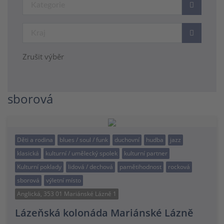
Zrušit výběr
sborová
Děti a rodina
blues / soul / funk
duchovní
hudba
jazz
klasická
kulturní / umělecký spolek
kulturní partner
Kulturní poklady
lidová / dechová
pamětihodnost
rocková
sborová
výletní místo
Anglická, 353 01 Mariánské Lázně 1
Lázeňská kolonáda Mariánské Lázně