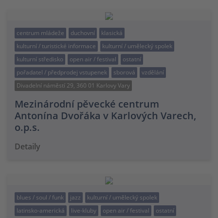
centrum mládeže
duchovní
klasická
kulturní / turistické informace
kulturní / umělecký spolek
kulturní středisko
open air / festival
ostatní
pořadatel / předprodej vstupenek
sborová
vzdělání
Divadelní náměstí 29, 360 01 Karlovy Vary
Mezinárodní pěvecké centrum
Antonína Dvořáka v Karlových Varech,
o.p.s.
Detaily
blues / soul / funk
jazz
kulturní / umělecký spolek
latinsko-americká
live-kluby
open air / festival
ostatní