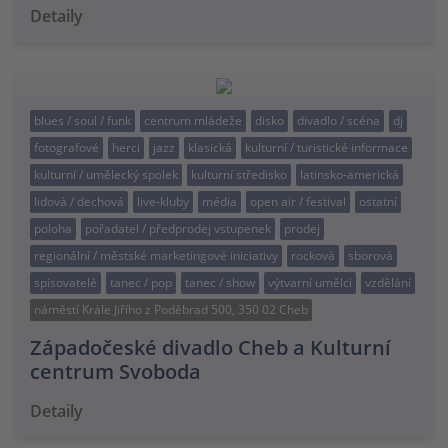
Detaily
blues / soul / funk
centrum mládeže
disko
divadlo / scéna
dj
fotografové
herci
jazz
klasická
kulturní / turistické informace
kulturní / umělecký spolek
kulturní středisko
latinsko-americká
lidová / dechová
live-kluby
média
open air / festival
ostatní
poloha
pořadatel / předprodej vstupenek
prodej
regionální / městské marketingové iniciativy
rocková
sborová
spisovatelé
tanec / pop
tanec / show
výtvarní umělci
vzdělání
náměstí Krále Jiřího z Poděbrad 500, 350 02 Cheb
Západočeské divadlo Cheb a Kulturní
centrum Svoboda
Detaily