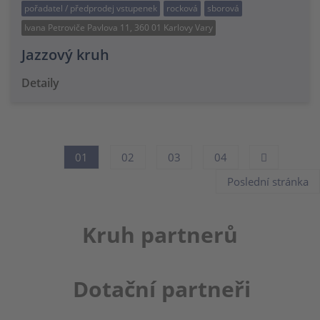
pořadatel / předprodej vstupenek
rocková
sborová
Ivana Petroviče Pavlova 11, 360 01 Karlovy Vary
Jazzový kruh
Detaily
01
02
03
04
Poslední stránka
Kruh partnerů
Dotační partneři