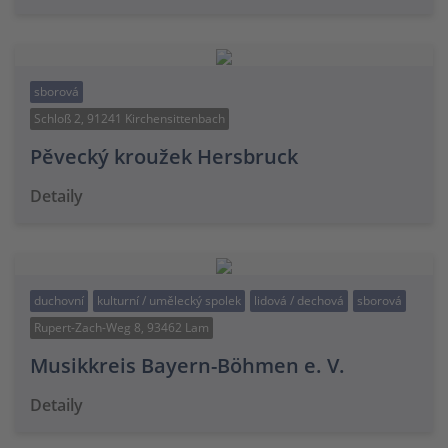
sborová
Schloß 2, 91241 Kirchensittenbach
Pěvecký kroužek Hersbruck
Detaily
duchovní
kulturní / umělecký spolek
lidová / dechová
sborová
Rupert-Zach-Weg 8, 93462 Lam
Musikkreis Bayern-Böhmen e. V.
Detaily