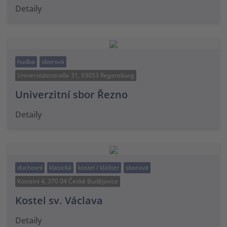
Detaily
hudba
sborová
Universitätsstraße 31, 93053 Regensburg
Univerzitní sbor Řezno
Detaily
duchovní
klasická
kostel / klášter
sborová
Kostelní 4, 370 04 České Budějovice
Kostel sv. Václava
Detaily