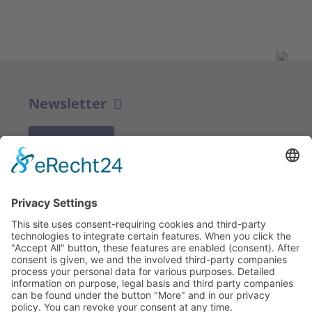
Newsletter
K REGISTRACI
Redakce bbkult.net
Centrum Bavaria Bohemia (CeBB)
Dr. Veronika Hofinger
Freyung 1, 92539 Schönsee
Tel.:
+49 (0)9674 / 92 48 78
veronika.hofinger@cebb.de