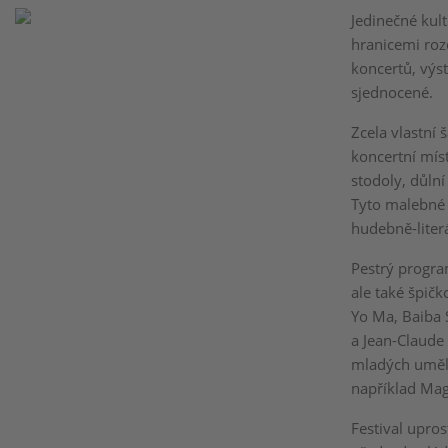
Jedinečné kult
hranicemi roz
koncertů, výs
sjednocené.
Zcela vlastní
koncertní mís
stodoly, důln
Tyto malebné a
hudebně-liter
Pestrý progra
ale také špičk
Yo Ma, Baiba S
a Jean-Claude
mladých umělc
například Mag
Festival upro