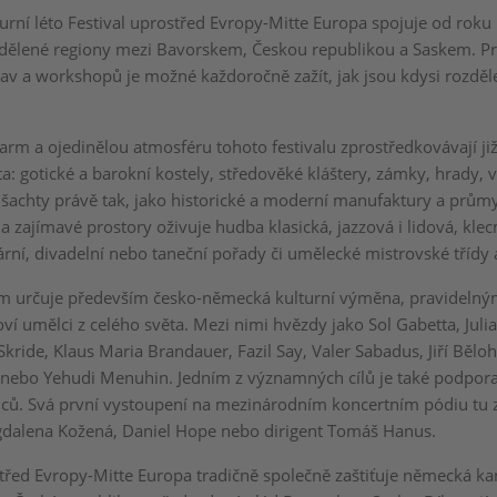
urní léto Festival uprostřed Evropy-Mitte Europa spojuje od roku 
dělené regiony mezi Bavorskem, Českou republikou a Saskem. Pr
tav a workshopů je možné každoročně zažít, jak jsou kdysi rozděl
 šarm a ojedinělou atmosféru tohoto festivalu zprostředkovávají j
ta: gotické a barokní kostely, středověké kláštery, zámky, hrady,
í šachty právě tak, jako historické a moderní manufaktury a průmy
 zajímavé prostory oživuje hudba klasická, jazzová i lidová, kle
ární, divadelní nebo taneční pořady či umělecké mistrovské třídy
m určuje především česko-německá kulturní výměna, pravidelným
oví umělci z celého světa. Mezi nimi hvězdy jako Sol Gabetta, Julia
kride, Klaus Maria Brandauer, Fazil Say, Valer Sabadus, Jiří Běloh
 nebo Yehudi Menuhin. Jedním z významných cílů je také podpor
ů. Svá první vystoupení na mezinárodním koncertním pódiu tu z
dalena Kožená, Daniel Hope nebo dirigent Tomáš Hanus.
střed Evropy-Mitte Europa tradičně společně zaštiťuje německá ka