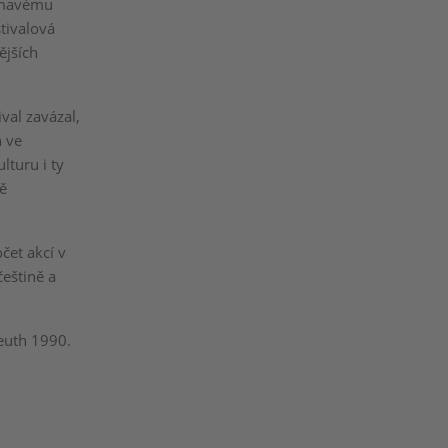
jímavému
tivalová
ějších
val zavázal,
h ve
lturu i ty
ně
čet akcí v
češtině a
euth 1990.