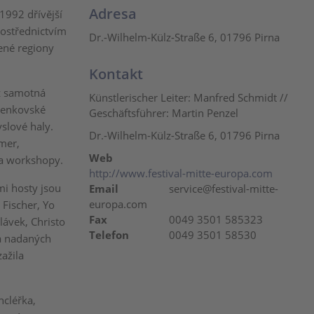
Adresa
1992 dřívější
ostřednictvím
Dr.-Wilhelm-Külz-Straße 6, 01796 Pirna
ené regiony
Kontakt
iž samotná
Künstlerischer Leiter: Manfred Schmidt //
 venkovské
Geschäftsführer: Martin Penzel
slové haly.
Dr.-Wilhelm-Külz-Straße 6, 01796 Pirna
cmer,
Web
 a workshopy.
http://www.festival-mitte-europa.com
i hosty jsou
Email
service@festival-mitte-
europa.com
 Fischer, Yo
Fax
0049 3501 585323
lávek, Christo
Telefon
0049 3501 58530
a nadaných
ažila
ncléřka,