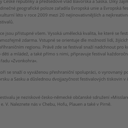
y České republiky a předsedové vlád Bavorska a Saska. Díky za
dinečné geografické poloze zařadila Evropská unie a Evropská fes
kulturní léto v roce 2009 mezi 20 nejinovativnějších a nejkreativn
tivalů.
ce jsou přístupné všem. Vysoká umělecká kvalita, ke které se festi
mozřejmě zdarma. Vstupné se orientuje dle možností lidí, žijícíc
říhraničním regionu. Právě zde se festival snaží nadchnout pro ku
 děti a mládež, a také přímo s nimi, připravuje festival každoroč
řadu »Zvonkohra«.
toři se snaží o vyváženou přeshraniční spolupráci, o vyrovnaný po
rsku a Sasku a důslednou dvojjazyčnost festivalových tiskovin v 
estivalu je neziskové česko-německé občanské sdružení »Misslar
e. V. Naleznete nás v Chebu, Hofu, Plauen a také v Pirně.