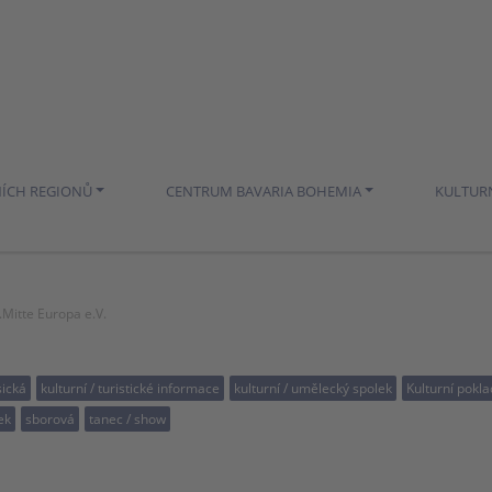
NÍCH REGIONŮ
CENTRUM BAVARIA BOHEMIA
KULTUR
Mitte Europa e.V.
sická
kulturní / turistické informace
kulturní / umělecký spolek
Kulturní pokla
ek
sborová
tanec / show