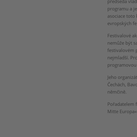
předseda vlád
programu a je
asociace toto 
evropských fes
Festivalové ak
nemůže být sa
festivalovém p
nejmladší. Pro
programovou 
Jeho organizá
Čechách, Bavo
němčině.
Pořadatelem f
Mitte Europa« 