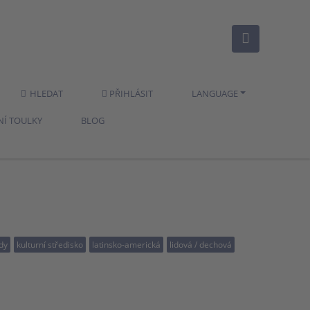
HLEDAT
PŘIHLÁSIT
LANGUAGE
NÍ TOULKY
BLOG
dy
kulturní středisko
latinsko-americká
lidová / dechová