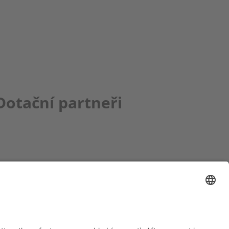
Dotační partneři
ce bbkult.net
um Bavaria Bohemia
)
ronika Hofinger