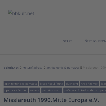
START
ŠEST SOUSED
bbkult.net
Kulturní adresy
architektonická památka
Misslareuth 1990.
architektonická památka
blues / soul / funk
duchovní
hrad / zámek
kla
open air / festival
ostatní
pamětní místo
pořadatel / předprodej vstupen
Misslareuth 1990.Mitte Europa e.V.