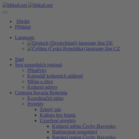
Hledat
Přihlásit
Language
DE
CZ
Start
Šest sousedních regionů
Příspěvky
Kalendář kulturních událostí
Města a obce
Kulturní adresy
Centrum Bavaria Bohemia
Koordinační místo
Projekty
Zelený pás
Kultura bez hranic
Uzavřené projekty
Kulturní město Čechy-Bavorsko
Budoucnost sousedství
Barokní region Čechy Bavorsko