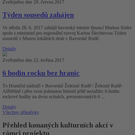
Zveřejněno dne 29. června 2017
Týden sousedů zahájen
Ve středu 28. 6. 2017 zahájil bavorský ministr financí Markus Söder
spolu s ministriní pro regionální rozvoj Karlou Šlechtovou Týden
sousedů v Muzeu lokálních drah v Bavorské Rudě.
Detaily
Zveřejněno dne 22. května 2017
6 hodin rocku bez hranic
To Hraniční nádraží v Bavorské Železné Rudě / Železné Rudě-
Alžbětíně i přes svou pohnutou historii ještě nezažilo: 6 hodin
rockové hudby na dvou scénách, prezentovaných 6 ...
Detaily
Všechny příspěvky
Přehled konaných kulturních akcí v
rámci projektu