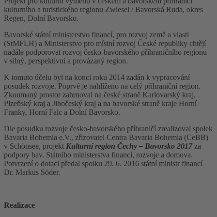
Projekt pro kulturní výměnu v českém a bavorském příhraničí
kulturního a turistického regionu Zwiesel / Bavorská Ruda, okres
Regen, Dolní Bavorsko.
Bavorské státní ministerstvo financí, pro rozvoj země a vlasti
(StMFLH) a Ministerstvo pro místní rozvoj České republiky chtějí
nadále podporovat rozvoj česko-bavorského příhraničního regionu
v silný, perspektivní a provázaný region.
K tomuto účelu byl na konci roku 2014 zadán k vypracování
posudek rozvoje. Poprvé je nahlíženo na celý příhraniční region.
Zkoumaný prostor zahrnoval na české straně Karlovarský kraj,
Plzeňský kraj a Jihočeský kraj a na bavorské straně kraje Horní
Franky, Horní Falc a Dolní Bavorsko.
Dle posudku rozvoje česko-bavorského příhraničí zrealizoval spolek
Bavaria Bohemia e.V., zřizovatel Centra Bavaria Bohemia (CeBB)
v Schönsee, projekt
Kulturní region Čechy – Bavorsko 2017
za
podpory bav. Státního ministerstva financí, rozvoje a domova.
Potvrzení o dotaci předal spolku 29. 6. 2016 státní ministr financí
Dr. Markus Söder.
Realizace