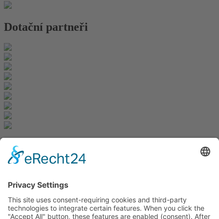
Dotační partneři
Newsletter
K registraci
Redakce bbkult.net
Centrum Bavaria Bohemia (CeBB)
Dr. Veronika Hofinger
Freyung 1, 92539 Schönsee