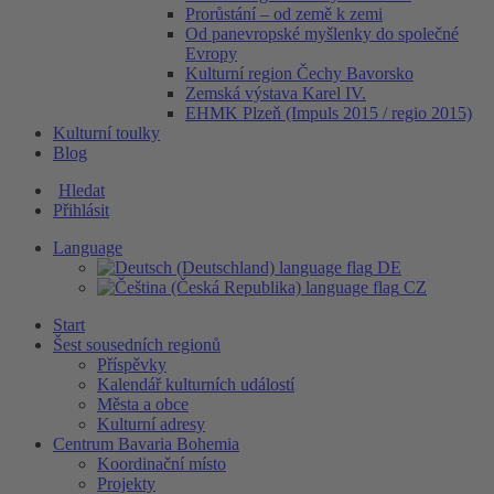
Prorůstání – od země k zemi
Od panevropské myšlenky do společné
Evropy
Kulturní region Čechy Bavorsko
Zemská výstava Karel IV.
EHMK Plzeň (Impuls 2015 / regio 2015)
Kulturní toulky
Blog
Hledat
Přihlásit
Language
DE
CZ
Start
Šest sousedních regionů
Příspěvky
Kalendář kulturních událostí
Města a obce
Kulturní adresy
Centrum Bavaria Bohemia
Koordinační místo
Projekty