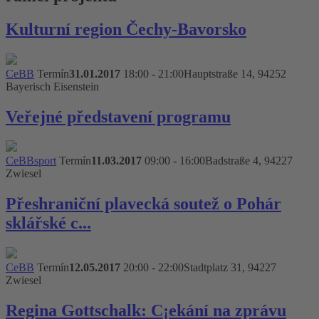
Kulturní region Čechy-Bavorsko
CeBB
Termín
31.01.2017
18:00 - 21:00
Hauptstraße 14, 94252
Bayerisch Eisenstein
Veřejné představení programu
CeBB
sport
Termín
11.03.2017
09:00 - 16:00
Badstraße 4, 94227
Zwiesel
Přeshraniční plavecká soutež o Pohár
sklářské c...
CeBB
Termín
12.05.2017
20:00 - 22:00
Stadtplatz 31, 94227
Zwiesel
Regina Gottschalk: C¡ekání na zprávu