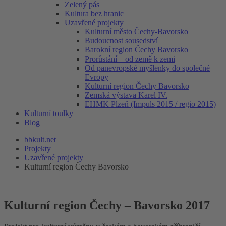
Zelený pás
Kultura bez hranic
Uzavřené projekty
Kulturní město Čechy-Bavorsko
Budoucnost sousedství
Barokní region Čechy Bavorsko
Prorůstání – od země k zemi
Od panevropské myšlenky do společné
Evropy
Kulturní region Čechy Bavorsko
Zemská výstava Karel IV.
EHMK Plzeň (Impuls 2015 / regio 2015)
Kulturní toulky
Blog
bbkult.net
Projekty
Uzavřené projekty
Kulturní region Čechy Bavorsko
Kulturní region Čechy – Bavorsko 2017