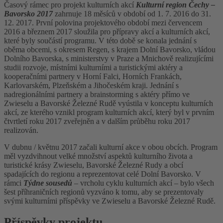
Časový rámec pro projekt kulturních akcí
Kulturní region Čechy –
Bavorsko 2017
zahrnuje 18 měsíců v období od 1. 7. 2016 do 31.
12. 2017. První polovina projektového období mezi červencem
2016 a březnem 2017 sloužila pro přípravy akcí a kulturních akcí,
které byly součástí programu. V této době se konala jednání s
oběma obcemi, s okresem Regen, s krajem Dolní Bavorsko, vládou
Dolního Bavorska, s ministerstvy v Praze a Mnichově realizujícími
studii rozvoje, místními kulturními a turistickými aktéry a
kooperačními partnery v Horní Falci, Horních Frankách,
Karlovarském, Plzeňském a Jihočeském kraji. Jednání s
nadregionálními partnery a brainstorming s aktéry přímo ve
Zwieselu a Bavorské Železné Rudě vyústila v konceptu kulturních
akcí, ze kterého vznikl program kulturních akcí, který byl v prvním
čtvrtletí roku 2017 zveřejněn a v dalším průběhu roku 2017
realizován.
V dubnu / květnu 2017 začali kulturní akce v obou obcích. Program
měl vyzdvihnout velké množství aspektů kulturního života a
turistické krásy Zwieselu, Bavorské Železné Rudy a obcí
spadajících do regionu a reprezentovat celé Dolní Bavorsko. V
rámci
Týdne sousedů
– vrcholu cyklu kulturních akcí – bylo všech
šest příhraničních regionů vyzváno k tomu, aby se prezentovaly
svými kulturními příspěvky ve Zwieselu a Bavorské Železné Rudě.
Příspěvky projektu