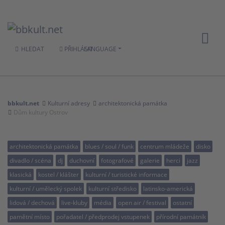
HLEDAT
PŘIHLÁSIT
LANGUAGE
bbkult.net
Kulturní adresy
architektonická památka
Dům kultury Ostrov
architektonická památka
blues / soul / funk
centrum mládeže
disko
divadlo / scéna
dj
duchovní
fotografové
galerie
herci
jazz
klasická
kostel / klášter
kulturní / turistické informace
kulturní / umělecký spolek
kulturní středisko
latinsko-americká
lidová / dechová
live-kluby
média
open air / festival
ostatní
pamětní místo
pořadatel / předprodej vstupenek
přírodní památník