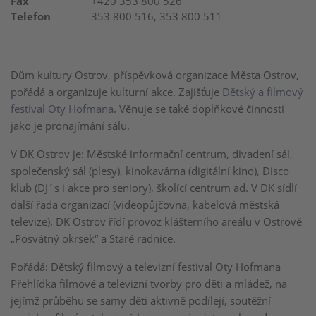
Fax
+420 353 800 526
Telefon
353 800 516, 353 800 511
Dům kultury Ostrov, příspěvková organizace Města Ostrov,
pořádá a organizuje kulturní akce. Zajišťuje
Dětský a filmový
festival Oty Hofmana
. Věnuje se také doplňkové činnosti
jako je pronajímání sálu.
V DK Ostrov je: Městské informační centrum, divadení sál,
společenský sál (plesy), kinokavárna (digitální kino), Disco
klub (DJ´s i akce pro seniory), školící centrum ad. V DK sídlí
další řada organizací (videopůjčovna, kabelová městská
televize). DK Ostrov řídí provoz klášterního areálu v Ostrově
„Posvátný okrsek“ a Staré radnice.
Pořádá: Dětský filmový a televizní festival Oty Hofmana
Přehlídka filmové a televizní tvorby pro děti a mládež, na
jejímž průběhu se samy děti aktivně podílejí, soutěžní