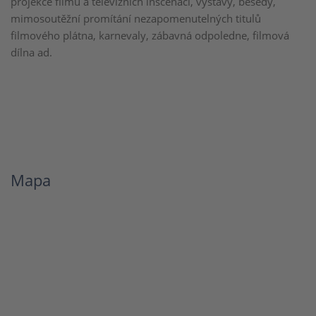
projekce filmů a televizních inscenací, výstavy, besedy,
mimosoutěžní promítání nezapomenutelných titulů
filmového plátna, karnevaly, zábavná odpoledne, filmová
dílna ad.
Mapa