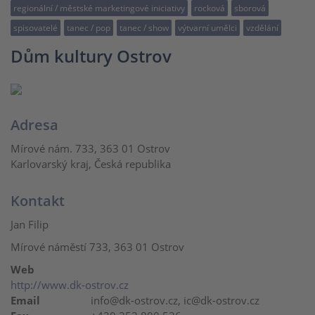
regionální / městské marketingové iniciativy
rocková
sborová
spisovatelé
tanec / pop
tanec / show
výtvarní umělci
vzdělání
Dům kultury Ostrov
Adresa
Mírové nám. 733, 363 01 Ostrov
Karlovarský kraj, Česká republika
Kontakt
Jan Filip
Mírové náměstí 733, 363 01 Ostrov
Web
http://www.dk-ostrov.cz
Email
info@dk-ostrov.cz, ic@dk-ostrov.cz