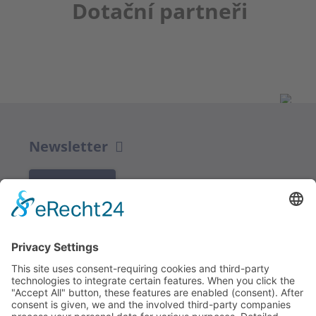
Dotační partneři
Newsletter
K REGISTRACI
Redakce bbkult.net
Centrum Bavaria Bohemia (CeBB)
Dr. Veronika Hofinger
Freyung 1, 92539 Schönsee
Tel.:
+49 (0)9674 / 92 48 78