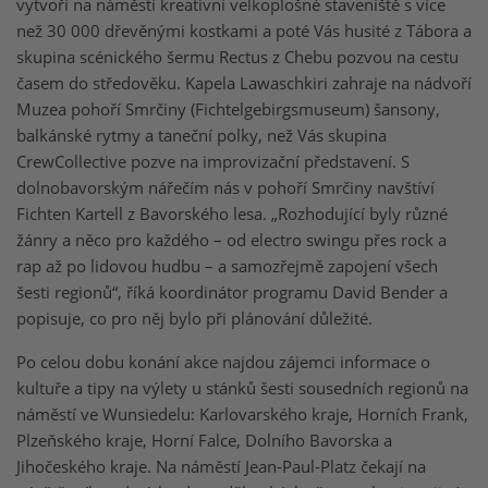
vytvoří na náměstí kreativní velkoplošné staveniště s více
než 30 000 dřevěnými kostkami a poté Vás husité z Tábora a
skupina scénického šermu Rectus z Chebu pozvou na cestu
časem do středověku. Kapela Lawaschkiri zahraje na nádvoří
Muzea pohoří Smrčiny (Fichtelgebirgsmuseum) šansony,
balkánské rytmy a taneční polky, než Vás skupina
CrewCollective pozve na improvizační představení. S
dolnobavorským nářečím nás v pohoří Smrčiny navštíví
Fichten Kartell z Bavorského lesa. „Rozhodující byly různé
žánry a něco pro každého – od electro swingu přes rock a
rap až po lidovou hudbu – a samozřejmě zapojení všech
šesti regionů“, říká koordinátor programu David Bender a
popisuje, co pro něj bylo při plánování důležité.
Po celou dobu konání akce najdou zájemci informace o
kultuře a tipy na výlety u stánků šesti sousedních regionů na
náměstí ve Wunsiedelu: Karlovarského kraje, Horních Frank,
Plzeňského kraje, Horní Falce, Dolního Bavorska a
Jihočeského kraje. Na náměstí Jean-Paul-Platz čekají na