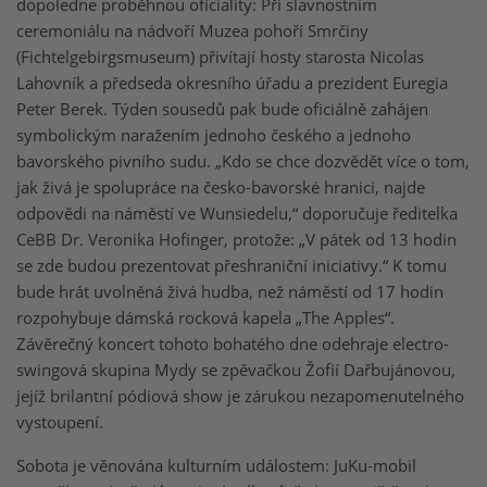
dopoledne proběhnou oficiality: Při slavnostním
ceremoniálu na nádvoří Muzea pohoří Smrčiny
(Fichtelgebirgsmuseum) přivítají hosty starosta Nicolas
Lahovník a předseda okresního úřadu a prezident Euregia
Peter Berek. Týden sousedů pak bude oficiálně zahájen
symbolickým naražením jednoho českého a jednoho
bavorského pivního sudu. „Kdo se chce dozvědět více o tom,
jak živá je spolupráce na česko-bavorské hranici, najde
odpovědi na náměstí ve Wunsiedelu,“ doporučuje ředitelka
CeBB Dr. Veronika Hofinger, protože: „V pátek od 13 hodin
se zde budou prezentovat přeshraniční iniciativy.“ K tomu
bude hrát uvolněná živá hudba, než náměstí od 17 hodin
rozpohybuje dámská rocková kapela „The Apples“.
Závěrečný koncert tohoto bohatého dne odehraje electro-
swingová skupina Mydy se zpěvačkou Žofií Dařbujánovou,
jejíž brilantní pódiová show je zárukou nezapomenutelného
vystoupení.
Sobota je věnována kulturním událostem: JuKu-mobil