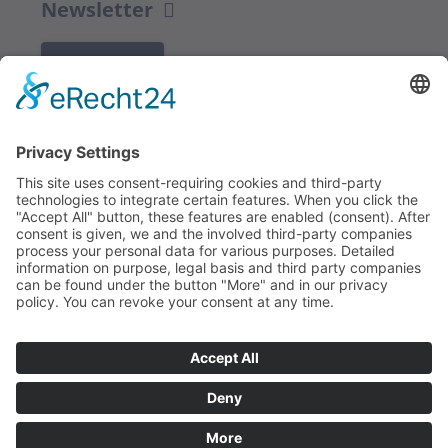
Newsletter
K REGISTRACI
Redakce bbkult.net
Centrum Bavaria Bohemia (CeBB)
Dr. Veronika Hofinger
Freyung 1, 92539 Schönsee
Tel.:
+49 (0)9674 / 92 48 78
veronika.hofinger@cebb.de
Kontakt
Tiráž
© Copyright
bbkult.net
Cookies