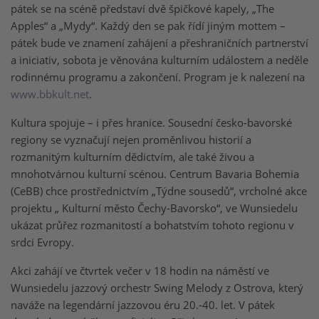
pátek se na scéně představí dvě špičkové kapely, „The
Apples“ a „Mydy“. Každý den se pak řídí jiným mottem –
pátek bude ve znamení zahájení a přeshraničních partnerství
a iniciativ, sobota je věnována kulturním událostem a neděle
rodinnému programu a zakončení. Program je k nalezení na
www.bbkult.net
.
Kultura spojuje – i přes hranice. Sousední česko-bavorské
regiony se vyznačují nejen proměnlivou historií a
rozmanitým kulturním dědictvím, ale také živou a
mnohotvárnou kulturní scénou. Centrum Bavaria Bohemia
(CeBB) chce prostřednictvím „Týdne sousedů“, vrcholné akce
projektu „ Kulturní město Čechy-Bavorsko“, ve Wunsiedelu
ukázat průřez rozmanitostí a bohatstvím tohoto regionu v
srdci Evropy.
Akci zahájí ve čtvrtek večer v 18 hodin na náměstí ve
Wunsiedelu jazzový orchestr Swing Melody z Ostrova, který
naváže na legendární jazzovou éru 20.-40. let. V pátek