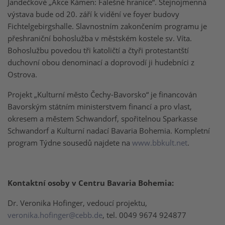
Jandečkové „Akce Kámen: Falešné hranice“. Stejnojmenná
výstava bude od 20. září k vidění ve foyer budovy
Fichtelgebirgshalle. Slavnostním zakončením programu je
přeshraniční bohoslužba v městském kostele sv. Víta.
Bohoslužbu povedou tři katoličtí a čtyři protestantští
duchovní obou denominací a doprovodí ji hudebníci z
Ostrova.
Projekt „Kulturní město Čechy-Bavorsko“ je financován
Bavorským státním ministerstvem financí a pro vlast,
okresem a městem Schwandorf, spořitelnou Sparkasse
Schwandorf a Kulturní nadací Bavaria Bohemia. Kompletní
program Týdne sousedů najdete na
www.bbkult.net
.
Kontaktní osoby v Centru Bavaria Bohemia:
Dr. Veronika Hofinger, vedoucí projektu,
veronika.hofinger@cebb.de
, tel. 0049 9674 924877