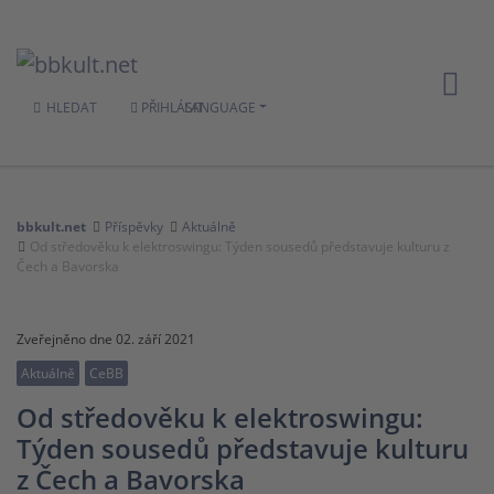
HLEDAT
PŘIHLÁSIT
LANGUAGE
bbkult.net
Příspěvky
Aktuálně
Od středověku k elektroswingu: Týden sousedů představuje kulturu z
Čech a Bavorska
Zveřejněno dne 02. září 2021
Aktuálně
CeBB
Od středověku k elektroswingu:
Týden sousedů představuje kulturu
z Čech a Bavorska