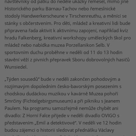
návštěvníky od pátku do neděle ukázky řemesel, mimo jiné
Historického parku Bärnau-Tachov nebo řemeslnické
stodoly Handwerkerscheune v Tirschenreuthu, a měnící se
stánky s občerstvením. Pro děti, mládež a kreativní lidi bude
připravena řada aktivit k aktivnímu zapojení, například kvíz
hradu Falkenberg, kreativní workshopy uměleckých škol pro
mládež nebo nabídka muzea Porzellanikon Selb. V
sportovním duchu proběhne v neděli od 11 do 13 hodin
stavění věží z pivních přepravek Sboru dobrovolných hasičů
Wunsiedel.
„Týden sousedů“ bude v neděli zakončen pohodovým a
rozjímavým dopoledním česko-bavorským posezením s
chodskou dudáckou muzikou v kavárně Muzea pohoří
Smrčiny (Fichtelgebirgsmuseum) a při pikniku s Jeanem
Paulem. Na programu samozřejmě nemůže chybět ani
divadlo: Z Horní Falce přijede v neděli divadlo OVIGO s
představením „Emil a detektivové“. V neděli ve 12 hodin
budou zájemci o historii sledovat přednášku Václavy