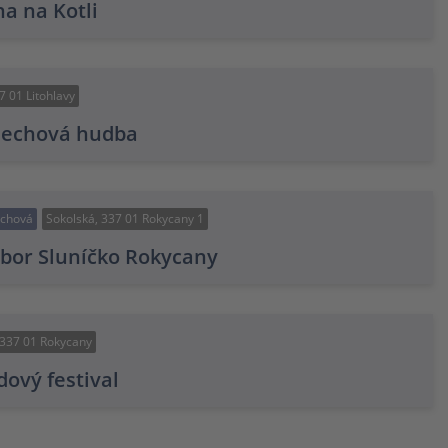
a na Kotli
 01 Litohlavy
dechová hudba
echová
Sokolská, 337 01 Rokycany 1
ubor Sluníčko Rokycany
 337 01 Rokycany
ový festival