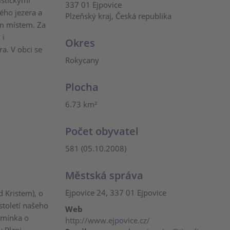
istickými
337 01 Ejpovice
ého jezera a
Plzeňský kraj, Česká republika
m místem. Za
 i
Okres
ra. V obci se
Rokycany
Plocha
6.73 km²
Počet obyvatel
581 (05.10.2008)
Městská správa
Ejpovice 24, 337 01 Ejpovice
d Kristem), o
století našeho
Web
zmínka o
http://www.ejpovice.cz/