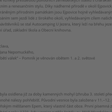
eré vznikly přestavbou původních zemědělských statků s charakter
kním a renesančním stylu. Díky nádherné přírodě v okolí Ejpovick
hráněným přírodním památkám jsou Ejpovice hojně vyhledávaný
páním sem jezdí lidé z širokého okolí, vyhledávaným cílem našich
ávštěvníků se stal Autocamping U Jezera, který leží na břehu jeze
í úřad, základní škola a Obecní knihovna.
clava,
. Jana Nepomuckého,
bětí válek” – Pomník je věnován obětem 1. a 2. světové
 byla osídlena již za doby kamenných mohyl (zhruba 3. století pře
nohé nálezy pohřebišť. Původní vesnice byla založena v 11.–12. 
eňským měšťanem Epem, který vlastnil část obce. První písemná 