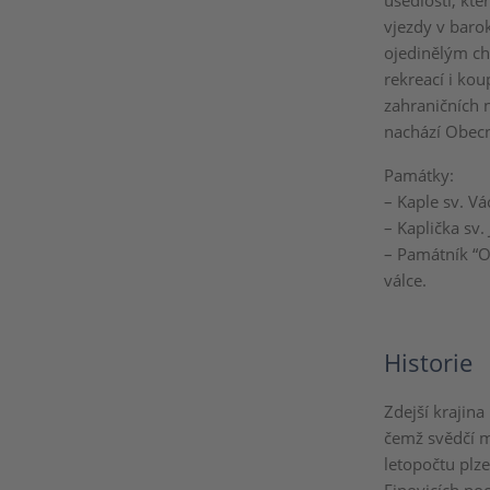
usedlosti, kt
vjezdy v baro
ojedinělým c
rekreací i kou
zahraničních n
nachází Obecn
Památky:
– Kaple sv. Vá
– Kaplička sv
– Památník “O
válce.
Historie
Zdejší krajina
čemž svědčí m
letopočtu plz