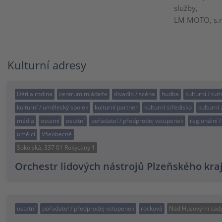
služby,
LM MOTO, s.r.o
Kulturní adresy
Děti a rodina
centrum mládeže
divadlo / scéna
hudba
kulturní / tur
kulturní / umělecký spolek
kulturní partner
kulturní středisko
kulturní 
média
ostatní
ostatní
pořadatel / předprodej vstupenek
regionální 
umělci
Všeobecně
Sokolská, 337 01 Rokycany 1
Orchestr lidových nástrojů Plzeňského kra
ostatní
pořadatel / předprodej vstupenek
rocková
Nad Husovými sady