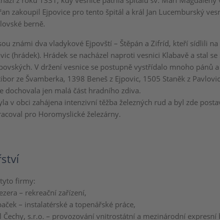
hází z roku 1331, kdy vesnice patřila špitálu sv. Máří Magdalény v
an zakoupil Ejpovice pro tento špitál a král Jan Lucemburský ves
álovské berně.
ou známi dva vladykové Ejpovští – Štěpán a Zifríd, kteří sídlili n
ic (hrádek). Hrádek se nacházel naproti vesnici Klabavě a stal s
povských. V držení vesnice se postupně vystřídalo mnoho pánů a
tibor ze Švamberka, 1398 Beneš z Ejpovic, 1505 Staněk z Pavlovic 
e dochovala jen malá část hradního zdiva.
byla v obci zahájena intenzivní těžba železných rud a byl zde post
racoval pro Horomyslické železárny.
ství
tyto firmy:
zera – rekreační zařízení,
aček – instalatérské a topenářské práce,
 Čechy, s.r.o. – provozování vnitrostátní a mezinárodní expresní 