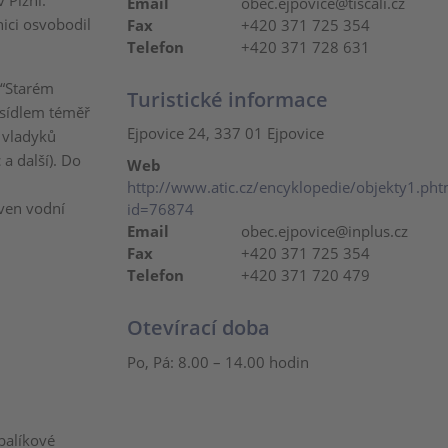
 Plzni.
Email
obec.ejpovice@tiscali.cz
nici osvobodil
Fax
+420 371 725 354
Telefon
+420 371 728 631
a “Starém
Turistické informace
e sídlem téměř
Ejpovice 24, 337 01 Ejpovice
 vladyků
a další). Do
Web
http://www.atic.cz/encyklopedie/objekty1.pht
aven vodní
id=76874
Email
obec.ejpovice@inplus.cz
Fax
+420 371 725 354
Telefon
+420 371 720 479
Otevírací doba
Po, Pá: 8.00 – 14.00 hodin
balíkové