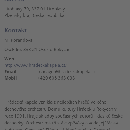
Litohlavy 79, 337 01 Litohlavy
Plzeňský kraj, Česká republika
Kontakt
M. Korandová
Osek 66, 338 21 Osek u Rokycan
Web
http://www.hradeckakapela.cz/
Email
manager@hradeckakapela.cz
Mobil
+420 606 363 038
Hrádecká kapela vznikla z nejlepších hráčů Velkého
dechového orchestru Domu kultury Hrádek u Rokycan v
roce 1991. Hraje skladby současných autorů i klasiků české
dechovky. Orchestr má tři stálé zpěváky a vede jej Václav
Aubrecht. Obsazení: Flétny – J. Nováková, V. Drncová,