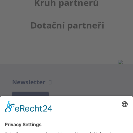
Kruh partnerů
Dotační partneři
Newsletter
K REGISTRACI
Redakce bbkult.net
Centrum Bavaria Bohemia (CeBB)