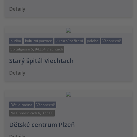
Detaily
hudba
kulturní partner
kulturní zařízení
poloha
Všeobecně
Spitalgasse 5, 94234 Viechtach
Starý špitál Viechtach
Detaily
Děti a rodina
Všeobecně
Na Chmelnicích 6, 323 00
Dětské centrum Plzeň
Detaily