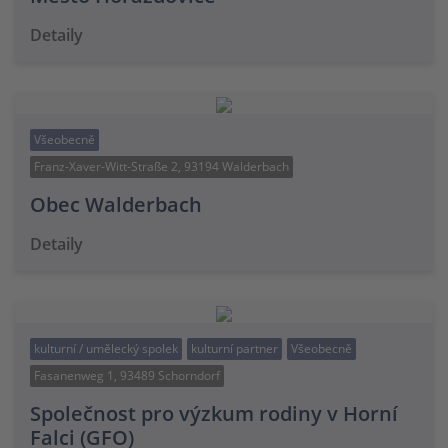
Detaily
Všeobecně
Franz-Xaver-Witt-Straße 2, 93194 Walderbach
Obec Walderbach
Detaily
kulturní / umělecký spolek
kulturní partner
Všeobecně
Fasanenweg 1, 93489 Schorndorf
Společnost pro výzkum rodiny v Horní
Falci (GFO)