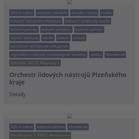
Děti a rodina
centrum mládeže
divadlo / scéna
hudba
kulturní / turistické informace
kulturní / umělecký spolek
kulturní partner
kulturní středisko
kulturní zařízení
lidová / dechová
média
ostatní
ostatní
pořadatel / předprodej vstupenek
regionální / městské marketingové iniciativy
umělci
Všeobecně
Sokolská, 337 01 Rokycany 1
Orchestr lidových nástrojů Plzeňského
kraje
Detaily
Děti a rodina
kulturní zařízení
Všeobecně
Basilikaplatz 3, 95652 Waldsassen