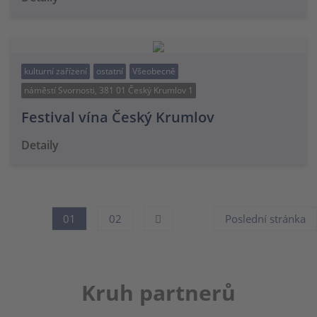
kulturní zařízení
ostatní
Všeobecně
náměstí Svornosti, 381 01 Český Krumlov 1
Festival vína Český Krumlov
Detaily
01
02
Poslední stránka
Kruh partnerů