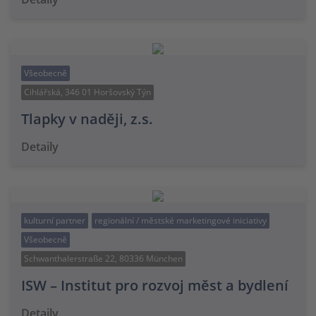
Všeobecně
Cihlářská, 346 01 Horšovský Týn
Tlapky v naději, z.s.
Detaily
kulturní partner
regionální / městské marketingové iniciativy
Všeobecně
Schwanthalerstraße 22, 80336 München
ISW – Institut pro rozvoj měst a bydlení
Detaily