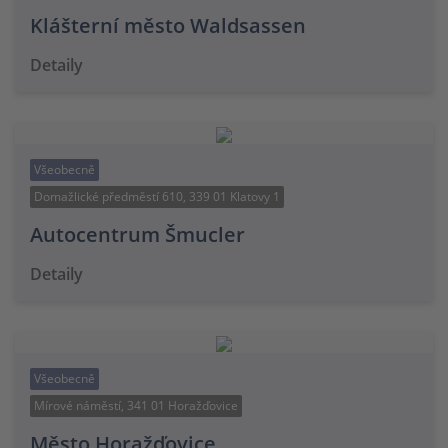
Klášterní město Waldsassen
Detaily
Všeobecně
Domažlické předměstí 610, 339 01 Klatovy 1
Autocentrum Šmucler
Detaily
Všeobecně
Mírové náměstí, 341 01 Horažďovice
Město Horažďovice