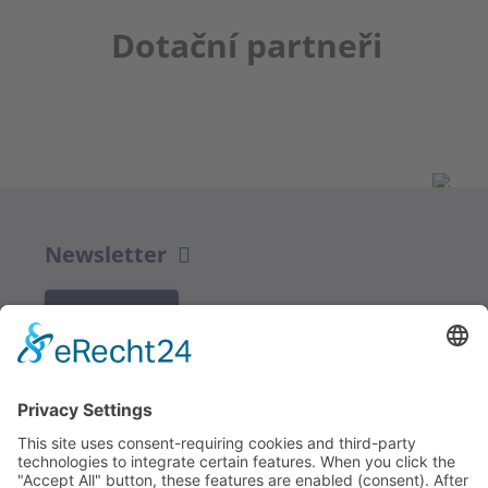
Dotační partneři
Newsletter
K REGISTRACI
Redakce bbkult.net
Centrum Bavaria Bohemia (CeBB)
Dr. Veronika Hofinger
Freyung 1, 92539 Schönsee