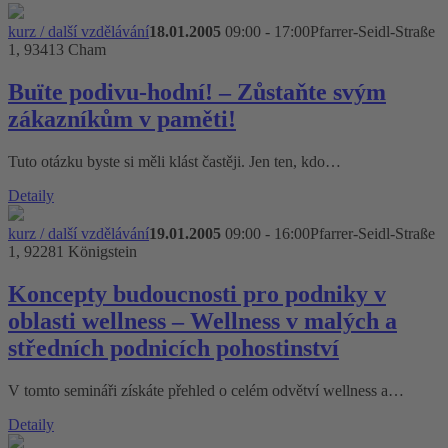
kurz / další vzdělávání
18.01.2005
09:00 - 17:00
Pfarrer-Seidl-Straße
1, 93413 Cham
Buïte podivu-hodní! – Zůstaňte svým
zákazníkům v paměti!
Tuto otázku byste si měli klást častěji. Jen ten, kdo…
Detaily
kurz / další vzdělávání
19.01.2005
09:00 - 16:00
Pfarrer-Seidl-Straße
1, 92281 Königstein
Koncepty budoucnosti pro podniky v
oblasti wellness – Wellness v malých a
středních podnicích pohostinství
V tomto semináři získáte přehled o celém odvětví wellness a…
Detaily