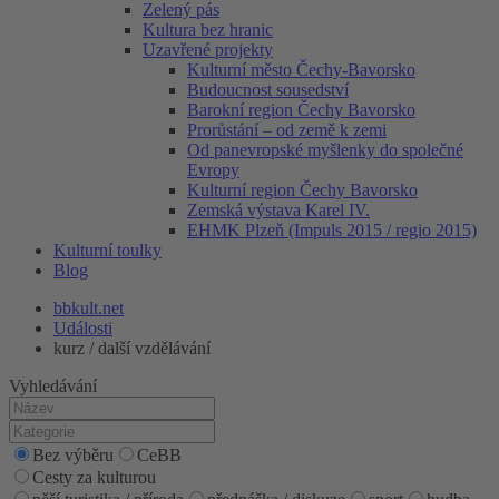
Zelený pás
Kultura bez hranic
Uzavřené projekty
Kulturní město Čechy-Bavorsko
Budoucnost sousedství
Barokní region Čechy Bavorsko
Prorůstání – od země k zemi
Od panevropské myšlenky do společné
Evropy
Kulturní region Čechy Bavorsko
Zemská výstava Karel IV.
EHMK Plzeň (Impuls 2015 / regio 2015)
Kulturní toulky
Blog
bbkult.net
Události
kurz / další vzdělávání
Vyhledávání
Bez výběru
CeBB
Cesty za kulturou