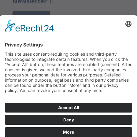
Newsletter
K REGISTRACI
Redakce bbkult.net
Centrum Bavaria Bohemia (CeBB)
Dr. Veronika Hofinger
Freyung 1, 92539 Schönsee
Tel.:
+49 (0)9674 / 92 48 78
veronika.hofinger@cebb.de
Kontakt
Tiráž
© Copyright
bbkult.net
Cookies