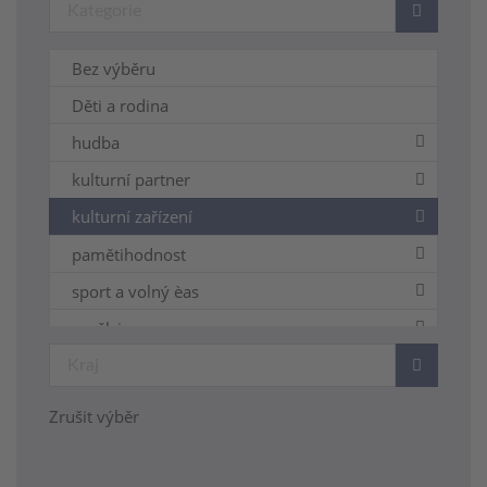
Bez výběru
Děti a rodina
hudba
kulturní partner
kulturní zařízení
pamětihodnost
sport a volný èas
umělci
umělecké řemeslo
Všeobecně
Zrušit výběr