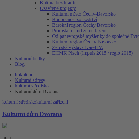
Kultura bez hranic
Uzavřené projekty
Kulturní město Čechy-Bavorsko
Budoucnost sousedství
Barokní region Čechy Bavorsko
Prorůstání – od země k zemi
Od panevropské myšlenky do společné Evr
Kulturní region Čechy Bavorsko
Zemská výstava Karel IV.
EHMK Plzeň (Impuls 2015 / regio 2015)
Kulturní toulky
Blog
bbkult.net
Kulturní adresy
kulturní středisko
Kulturní dům Dvorana
kulturní středisko
kulturní zařízení
Kulturní dům Dvorana