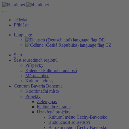
Hledat
Přihlásit
Language
DE
CZ
Start
Šest sousedních regionů
Příspěvky
Kalendář kulturních událostí
Města a obce
Kulturní adresy
Centrum Bavaria Bohemia
Koordinační místo
Projekty
Zelený pás
Kultura bez hranic
Uzavřené projekty
Kulturní město Čechy-Bavorsko
Budoucnost sousedství
Barokní region Čechy Bavorsko