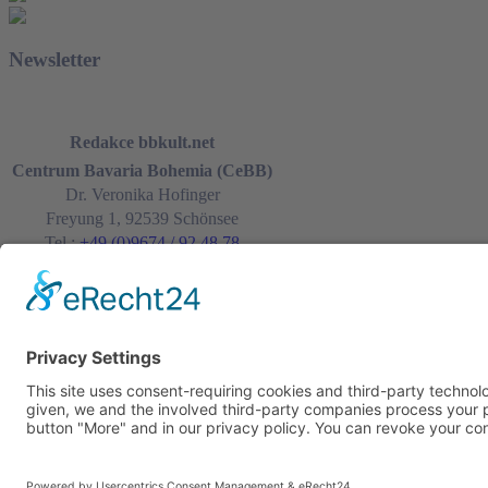
Newsletter
K registraci
Redakce bbkult.net
Centrum Bavaria Bohemia (CeBB)
Dr. Veronika Hofinger
Freyung 1, 92539 Schönsee
Tel.:
+49 (0)9674 / 92 48 78
veronika.hofinger@cebb.de
© Copyright bbkult.net
Kontakt
Tiráž
Cookies
Ochrana osobních údajů