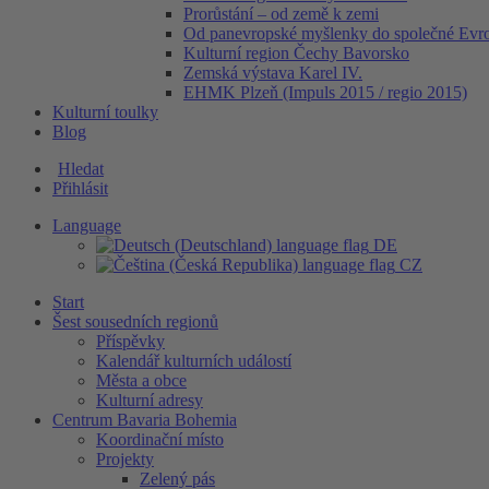
Prorůstání – od země k zemi
Od panevropské myšlenky do společné Evr
Kulturní region Čechy Bavorsko
Zemská výstava Karel IV.
EHMK Plzeň (Impuls 2015 / regio 2015)
Kulturní toulky
Blog
Hledat
Přihlásit
Language
DE
CZ
Start
Šest sousedních regionů
Příspěvky
Kalendář kulturních událostí
Města a obce
Kulturní adresy
Centrum Bavaria Bohemia
Koordinační místo
Projekty
Zelený pás