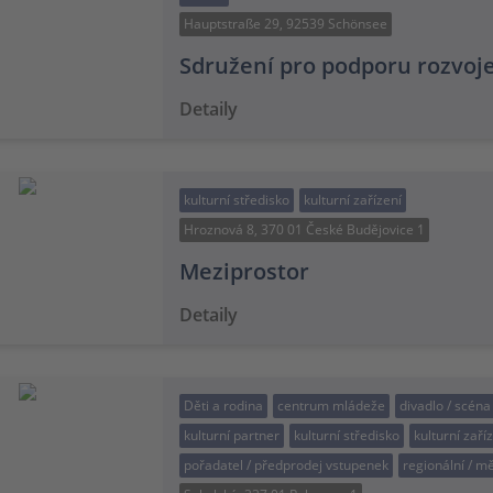
Hauptstraße 29, 92539 Schönsee
Sdružení pro podporu rozvoj
Detaily
kulturní středisko
kulturní zařízení
Hroznová 8, 370 01 České Budějovice 1
Meziprostor
Detaily
Děti a rodina
centrum mládeže
divadlo / scéna
kulturní partner
kulturní středisko
kulturní zaří
pořadatel / předprodej vstupenek
regionální / m