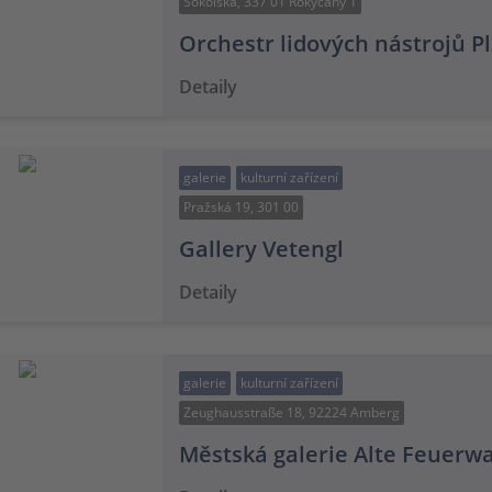
Sokolská, 337 01 Rokycany 1
Orchestr lidových nástrojů P
Detaily
galerie
kulturní zařízení
Pražská 19, 301 00
Gallery Vetengl
Detaily
galerie
kulturní zařízení
Zeughausstraße 18, 92224 Amberg
Městská galerie Alte Feuerw