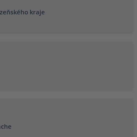
lzeňského kraje
ache