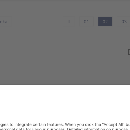
ánka
01
02
03
Redak
Centr
(CeBB
Dr. Ve
Freyun