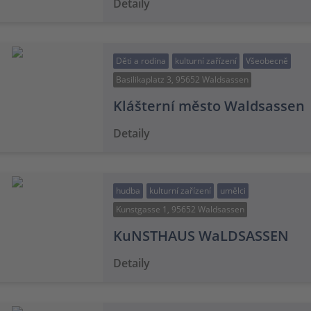
Detaily
Děti a rodina
kulturní zařízení
Všeobecně
Basilikaplatz 3, 95652 Waldsassen
Klášterní město Waldsassen
Detaily
hudba
kulturní zařízení
umělci
Kunstgasse 1, 95652 Waldsassen
KuNSTHAUS WaLDSASSEN
Detaily