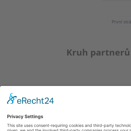
První str
Kruh partnerů
Newsletter
K REGISTRACI