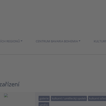
NÍCH REGIONŮ
CENTRUM BAVARIA BOHEMIA
KULTUR
zařízení
galerie
kulturní / umělecký spolek
kulturní stře
umělci