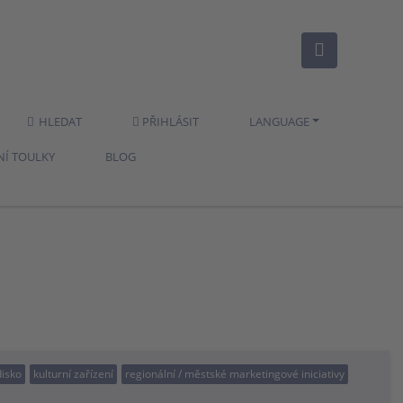
HLEDAT
PŘIHLÁSIT
LANGUAGE
NÍ TOULKY
BLOG
disko
kulturní zařízení
regionální / městské marketingové iniciativy