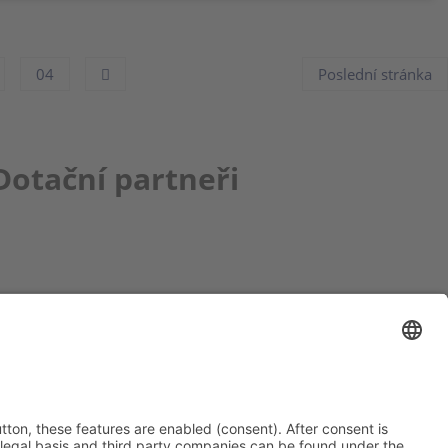
04
Poslední stránka
Dotační partneři
ce bbkult.net
um Bavaria Bohemia
)
ronika Hofinger
g 1, 92539 Schönsee