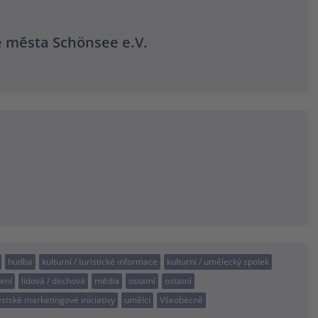
e města Schönsee e.V.
hudba
kulturní / turistické informace
kulturní / umělecký spolek
zení
lidová / dechová
média
ostatní
ostatní
ěstské marketingové iniciativy
umělci
Všeobecně