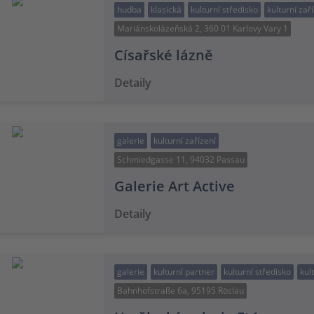
hudba
klasická
kulturní středisko
kulturní zař
Mariánskolázeňská 2, 360 01 Karlovy Vary 1
Císařské lázně
Detaily
galerie
kulturní zařízení
Schmiedgasse 11, 94032 Passau
Galerie Art Active
Detaily
galerie
kulturní partner
kulturní středisko
kul
Bahnhofstraße 6a, 95195 Röslau