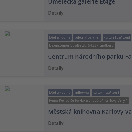
Umělecká galerie Et4ge
Detaily
Děti a rodina
kulturní partner
kulturní zařízení
Eisensteiner Straße 20, 94227 Lindberg
Centrum národního parku Fa
Detaily
Děti a rodina
knihovna
kulturní zařízení
Ivana Petroviče Pavlova 7, 360 01 Karlovy Vary 1
Městská knihovna Karlovy Va
Detaily