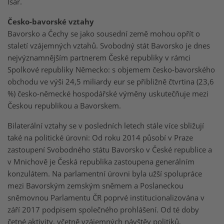
Isar.
Česko-bavorské vztahy
Bavorsko a Čechy se jako sousední země mohou opřít o
staletí vzájemných vztahů. Svobodný stát Bavorsko je dnes
nejvýznamnějším partnerem České republiky v rámci
Spolkové republiky Německo: s objemem česko-bavorského
obchodu ve výši 24,5 miliardy eur se přibližně čtvrtina (23,6
%) česko-německé hospodářské výměny uskutečňuje mezi
Českou republikou a Bavorskem.
Bilaterální vztahy se v posledních letech stále více sbližují
také na politické úrovni: Od roku 2014 působí v Praze
zastoupení Svobodného státu Bavorsko v České republice a
v Mnichově je Česká republika zastoupena generálním
konzulátem. Na parlamentní úrovni byla užší spolupráce
mezi Bavorským zemským sněmem a Poslaneckou
sněmovnou Parlamentu ČR poprvé institucionalizována v
září 2017 podpisem společného prohlášení. Od té doby
četné aktivity, včetně vzájemných návštěv politiků,