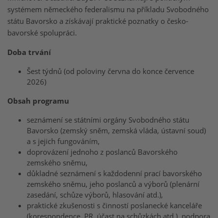
systémem německého federalismu na příkladu Svobodného
státu Bavorsko a získávají praktické poznatky o česko-
bavorské spolupráci.
Doba trvání
Šest týdnů (od poloviny června do konce července
2026)
Obsah programu
seznámení se státními orgány Svobodného státu
Bavorsko (zemský sněm, zemská vláda, ústavní soud)
a s jejich fungováním,
doprovázení jednoho z poslanců Bavorského
zemského sněmu,
důkladné seznámení s každodenní prací bavorského
zemského sněmu, jeho poslanců a výborů (plenární
zasedání, schůze výborů, hlasování atd.),
praktické zkušenosti s činností poslanecké kanceláře
(korespondence, PR, účast na schůzkách atd.), podpora