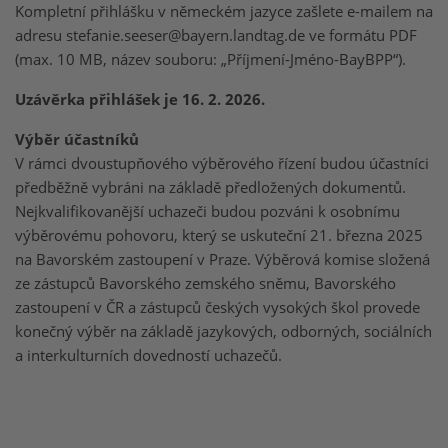
Kompletní přihlášku v německém jazyce zašlete e-mailem na
adresu stefanie.seeser@bayern.landtag.de ve formátu PDF
(max. 10 MB, název souboru: „Příjmení-Jméno-BayBPP“).
Uzávěrka přihlášek je 16. 2. 2026.
Výběr účastníků
V rámci dvoustupňového výběrového řízení budou účastníci
předběžně vybráni na základě předložených dokumentů.
Nejkvalifikovanější uchazeči budou pozváni k osobnímu
výběrovému pohovoru, který se uskuteční 21. března 2025
na Bavorském zastoupení v Praze. Výběrová komise složená
ze zástupců Bavorského zemského sněmu, Bavorského
zastoupení v ČR a zástupců českých vysokých škol provede
konečný výběr na základě jazykových, odborných, sociálních
a interkulturních dovedností uchazečů.