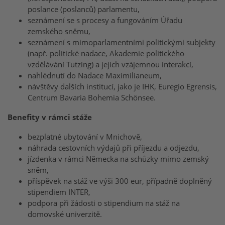
poslance (poslanců) parlamentu,
seznámení se s procesy a fungováním Úřadu
zemského sněmu,
seznámení s mimoparlamentními politickými subjekty
(např. politické nadace, Akademie politického
vzdělávání Tutzing) a jejich vzájemnou interakcí,
nahlédnutí do Nadace Maximilianeum,
návštěvy dalších institucí, jako je IHK, Euregio Egrensis,
Centrum Bavaria Bohemia Schönsee.
Benefity v rámci stáže
bezplatné ubytování v Mnichově,
náhrada cestovních výdajů při příjezdu a odjezdu,
jízdenka v rámci Německa na schůzky mimo zemský
sněm,
příspěvek na stáž ve výši 300 eur, případně doplněný
stipendiem INTER,
podpora při žádosti o stipendium na stáž na
domovské univerzitě.