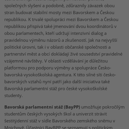
společných slyšení a podobně, zdůraznily závazek obou
stran budovat stabilní mosty mezi Bavorskem a Českou
republikou. K trvalé spolupráci mezi Bavorskem a Českou
republikou přispívá také jmenování dvou koordinátorů v
obou parlamentech, kteří udržují intenzivní dialog a
pravidelnou výměnu názorů a zkušeností. Jak na nejvyšší
politické úrovni, tak i v oblasti občanské společnosti a
partnerství měst a obcí dokládají živé sousedství pravidelné
vzájemné návštěvy. V oblasti vzdělávání je důležitou
platformou pro podporu výměny a spolupráce Česko-
bavorská vysokoškolská agentura. K této silné síti česko-
bavorských vztahů nyní patří jako další iniciativa také
Bavorská parlamentní stáž pro české vysokoškolské
studenty.
Bavorská parlamentní stáž (BayPP)
umožňuje pokročilým
studentům českých vysokých škol a univerzit strávit
šestitýdenní stáž v sídle Bavorského zemského sněmu v
Mnichově. Účastníci BayBPP se seznamují s politickým