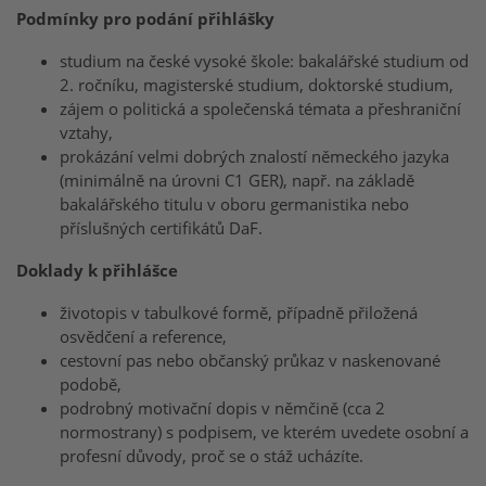
Podmínky pro podání přihlášky
studium na české vysoké škole: bakalářské studium od
2. ročníku, magisterské studium, doktorské studium,
zájem o politická a společenská témata a přeshraniční
vztahy,
prokázání velmi dobrých znalostí německého jazyka
(minimálně na úrovni C1 GER), např. na základě
bakalářského titulu v oboru germanistika nebo
příslušných certifikátů DaF.
Doklady k přihlášce
životopis v tabulkové formě, případně přiložená
osvědčení a reference,
cestovní pas nebo občanský průkaz v naskenované
podobě,
podrobný motivační dopis v němčině (cca 2
normostrany) s podpisem, ve kterém uvedete osobní a
profesní důvody, proč se o stáž ucházíte.