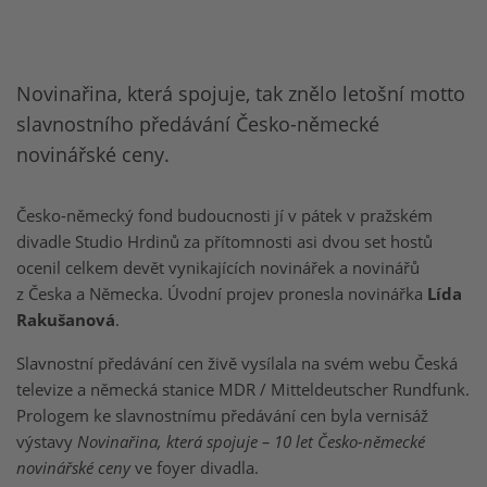
Novinařina, která spojuje, tak znělo letošní motto
slavnostního předávání Česko-německé
novinářské ceny.
Česko-německý fond budoucnosti jí v pátek v pražském
divadle Studio Hrdinů za přítomnosti asi dvou set hostů
ocenil celkem devět vynikajících novinářek a novinářů
z Česka a Německa. Úvodní projev pronesla novinářka
Lída
Rakušanová
.
Slavnostní předávání cen živě vysílala na svém webu Česká
televize a německá stanice MDR / Mitteldeutscher Rundfunk.
Prologem ke slavnostnímu předávání cen byla vernisáž
výstavy
Novinařina, která spojuje – 10 let Česko-německé
novinářské ceny
ve foyer divadla.