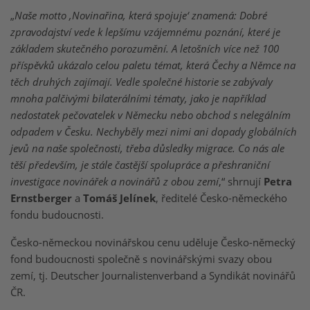
„
Naše motto ‚Novinařina, která spojuje‘ znamená: Dobré
zpravodajství vede k lepšímu vzájemnému poznání, které je
základem skutečného porozumění. A letošních více než 100
příspěvků ukázalo celou paletu témat, která Čechy a Němce na
těch druhých zajímají. Vedle společné historie se zabývaly
mnoha palčivými bilaterálními tématy, jako je například
nedostatek pečovatelek v Německu nebo obchod s nelegálním
odpadem v Česku. Nechyběly mezi nimi ani dopady globálních
jevů na naše společnosti, třeba důsledky migrace. Co nás ale
těší především, je stále častější spolupráce a přeshraniční
investigace novinářek a novinářů z obou zemí
,“ shrnují
Petra
Ernstberger
a
Tomáš Jelínek
, ředitelé Česko-německého
fondu budoucnosti.
Česko-německou novinářskou cenu uděluje Česko-německý
fond budoucnosti společně s novinářskými svazy obou
zemí, tj. Deutscher Journalistenverband a Syndikát novinářů
ČR.