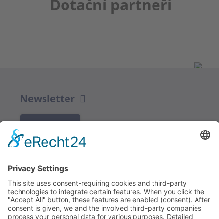
Dotační partneři
Newsletter
K REGISTRACI
Redakce bbkult.net
Centrum Bavaria Bohemia (CeBB)
Dr. Veronika Hofinger
Freyung 1, 92539 Schönsee
Tel.:
+49 (0)9674 / 92 48 78