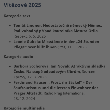
Vítězové 2025
Kategorie text
Tomáš Lindner
:
Nedostatečně německý Němec.
Podivuhodný případ kouzelníka Mesuta Özila
,
Respekt, 6. 5. 2025
Leonie Gubela
:
Missstände in der „24-Stunden-
Pflege“: Wer hilft ihnen?
, taz, 11. 1. 2025
Kategorie audio
Barbora Sochorová, Jan Novák
:
Atraktivní skládka
Česko. Na stopě odpadovým šíbrům
, Seznam
Zprávy, 12. 3. 2025
Ferdinand Hauser
:
„Prost, ihr Säcke!“ – Der
Sauftourismus und die letzten Einwohner der
Prager Altstadt
, Radio Prag International,
28. 12. 2024
Kategorie multimédia