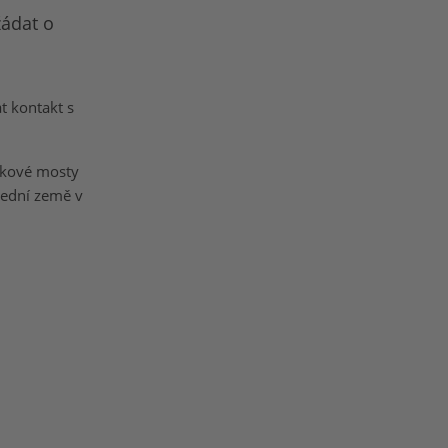
žádat o
t kontakt s
ykové mosty
sední země v