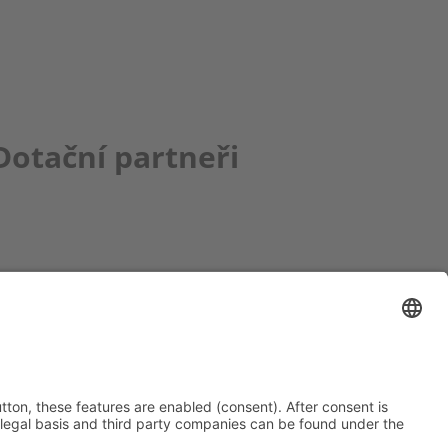
Dotační partneři
ce bbkult.net
um Bavaria Bohemia
)
ronika Hofinger
g 1, 92539 Schönsee
9 (0)9674 / 92 48 78