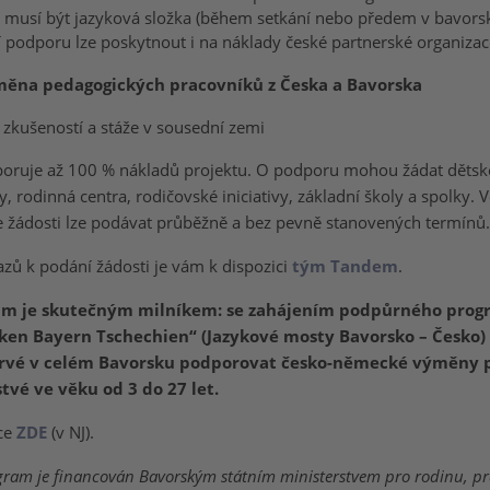
í musí být jazyková složka (během setkání nebo předem v bavors
 podporu lze poskytnout i na náklady české partnerské organizac
ěna pedagogických pracovníků z Česka a Bavorska
zkušeností a stáže v sousední zemi
ruje až 100 % nákladů projektu. O podporu mohou žádat dětské
, rodinná centra, rodičovské iniciativy, základní školy a spolky. 
e žádosti lze podávat průběžně a bez pevně stanovených termínů.
azů k podání žádosti je vám k dispozici
tým Tandem
.
am je skutečným milníkem: se zahájením podpůrného pro
ken Bayern Tschechien“ (Jazykové mosty Bavorsko – Česko
vé v celém Bavorsku podporovat česko-německé výměny 
tvé ve věku od 3 do 27 let.
ace
ZDE
(v NJ).
am je financován Bavorským státním ministerstvem pro rodinu, prá