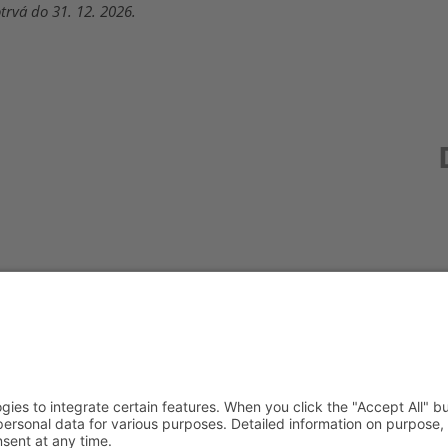
otrvá do 31. 12. 2026.
Redak
Centr
(CeBB
Dr. Ve
Freyun
Tel.:
+4