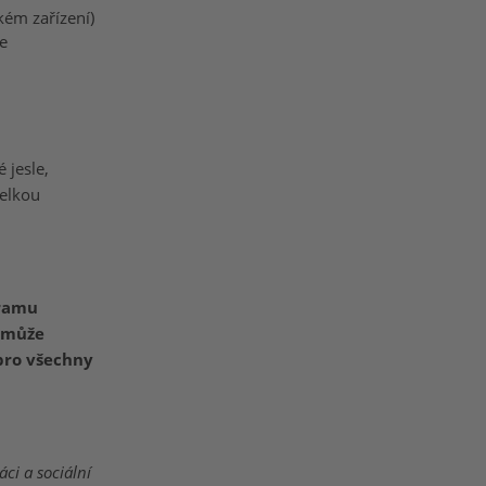
kém zařízení)
e
 jesle,
Velkou
gramu
) může
pro všechny
ci a sociální