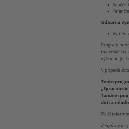
Součást
Finanční
Odborná vým
Výměna 
Program podpo
mateřské školy
výhodou je, ž
V případě dot
Tento progr
„Sprachbrüc
Tandem popr
děti a mladis
Další inform
Podpůrný progr