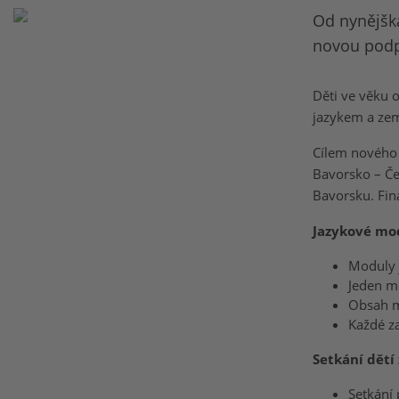
Od nynějška
novou podp
Děti ve věku 
jazykem a zem
Cílem nového
Bavorsko – Če
Bavorsku. Fina
Jazykové mod
Moduly 
Jeden m
Obsah m
Každé za
Setkání dětí
Setkání 