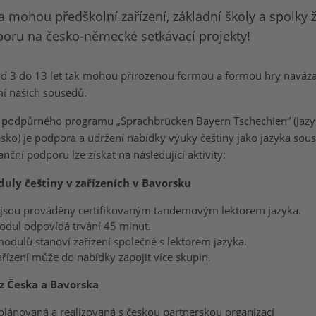
 mohou předškolní zařízení, základní školy a spolky 
oru na česko-německé setkávací projekty!
od 3 do 13 let tak mohou přirozenou formou a formou hry naváza
í našich sousedů.
 podpůrného programu „Sprachbrücken Bayern Tschechien” (Jaz
sko) je podpora a udržení nabídky výuky češtiny jako jazyka sou
nční podporu lze získat na následující aktivity:
uly češtiny v zařízeních v Bavorsku
jsou prováděny certifikovaným tandemovým lektorem jazyka.
odul odpovídá trvání 45 minut.
odulů stanoví zařízení společně s lektorem jazyka.
řízení může do nabídky zapojit více skupin.
 z Česka a Bavorska
plánovaná a realizovaná s českou partnerskou organizací