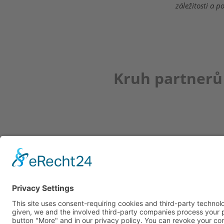
záležitosti a p
Kruh partnerů
Newsletter
K REGISTRACI