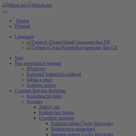
Hledat
Přihlásit
Language
DE
CZ
Start
Šest sousedních regionů
Příspěvky
Kalendář kulturních událostí
Města a obce
Kulturní adresy
Centrum Bavaria Bohemia
Koordinační místo
Projekty
Zelený pás
Kultura bez hranic
Uzavřené projekty
Kulturní město Čechy-Bavorsko
Budoucnost sousedství
Barokní region Čechy Bavorsko