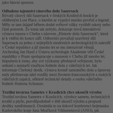
jako hlavní sponzor.
Odhaleno tajemství cínového dolu Sauersack
Bývalý cínový důl Sauersack v českých Krušných horách je
oblíbeným Lost Place, o kterém se vypráví mnoho pověstí a legend.
Měly se tam údajně během druhé světové války vyrábět rakety nebo
části ponorek. Že tomu tak nebylo, dokazuje nová interaktivní
výstava muzea v Chebu s názvem „Historie dolu Sauersack“, která
je k vidění do konce září. Odborníci považují uzavřený důl
Sauersack za jedno z nejlepších moderních archeologických nalezišť
v České republice a již mnoho let se mu intenzivně věnují.
Archeolog Jan Hasil z Ústavu archeologie Akademie věd České
republiky v Praze spolupracuje s muzeem v Chebu již mnoho let.
Impulsem k tomu, aby své výzkumy představil veřejnosti, bylo
setkání s nejstarší vnučkou ředitele dolu z válečných let. Jak
informuje Chebský deník, výstava kromě samotného dolu a úpravny
rudy představuje také rozdíly mezi životem francouzských a ruských
válečných zajatců, některé technické detaily a osobu válečného
ředitele Huberta Schranze.
Textilní továrna Sametex v Kraslicích chce ukončit výrobu
Textilní továrna Sametex v Kraslicích, výrobce sametu, technických
textilií a plyše, pravděpodobně v létě ukončí výrobu a propustí
desítky zaměstnanců. Oznámila to na tiskové konferenci hejtmanka
Karlovského kraje Jana Mračková Vildumetzová (ANO), jak