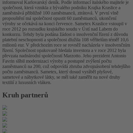
informoval Karlovarský deník. Podle informací italského majitele je
společnost, která vznikla z bývalého podniku Krajka Kraslice a
zaměstnává přibližně 100 zaměstnanců, ztrátová. V první vlně
propouštění má společnost opustit 60 zaměstnanců, ukončení
výroby se očekává na konci července. Sametex Kraslice vstoupil v
roce 2012 po rozsudku krajského soudu v Ústí nad Labem do
konkurzu. Tehdy byla podána žádost o insolvenční řízení z důvodu
platební neschopnosti a společnost dlužila 108 věřitelům téměř 10,6
milionů eur. V předchozím roce se rovněž nacházela v insolvenčním
řízení. Společnost opakovaně hledala investora a v roce 2012 byla
převzata nadnárodní společností Marzotto. Jeho prezident Antonio
Favrin slíbil modernizaci výroby a postupné zvýšení počtu
zaměstnanců na 200, což odpovídá zhruba zdvojnásobení tehdejšího
počtu zaměstnanců. Sametex, který dosud vyráběl plyšové,
sametové a nábytkové látky, se měl také zaměřit na nové druhy
textilií z luxusních vláken.
Kruh partnerů