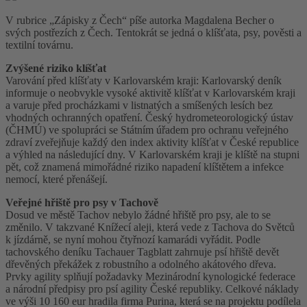
V rubrice „Zápisky z Čech“ píše autorka Magdalena Becher o
svých postřezích z Čech. Tentokrát se jedná o klíšťata, psy, pověsti a
textilní továrnu.
Zvýšené riziko klíšťat
Varování před klíšťaty v Karlovarském kraji: Karlovarský deník
informuje o neobvykle vysoké aktivitě klíšťat v Karlovarském kraji
a varuje před procházkami v listnatých a smíšených lesích bez
vhodných ochranných opatření. Český hydrometeorologický ústav
(ČHMÚ) ve spolupráci se Státním úřadem pro ochranu veřejného
zdraví zveřejňuje každý den index aktivity klíšťat v České republice
a výhled na následující dny. V Karlovarském kraji je klíště na stupni
pět, což znamená mimořádné riziko napadení klíštětem a infekce
nemocí, které přenášejí.
Veřejné hřiště pro psy v Tachově
Dosud ve městě Tachov nebylo žádné hřiště pro psy, ale to se
změnilo. V takzvané Knížecí aleji, která vede z Tachova do Světců
k jízdárně, se nyní mohou čtyřnozí kamarádi vyřádit. Podle
tachovského deníku Tachauer Tagblatt zahrnuje psí hřiště devět
dřevěných překážek z robustního a odolného akátového dřeva.
Prvky agility splňují požadavky Mezinárodní kynologické federace
a národní předpisy pro psí agility České republiky. Celkové náklady
ve výši 10 160 eur hradila firma Purina, která se na projektu podílela