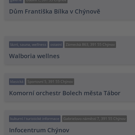
Dům Františka Bílka v Chýnově
láznì, sauna, wellness
ostatní
Zámecká 863, 391 55 Chýnov
Walboria wellnes
klasická
Sportovní 5, 391 55 Chýnov
Komorní orchestr Bolech města Tábor
kulturní / turistické informace
Gabrielovo náměstí 7, 391 55 Chýnov
Infocentrum Chýnov