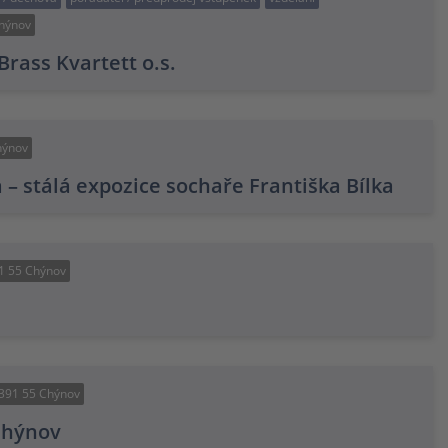
Chýnov
rass Kvartett o.s.
hýnov
 – stálá expozice sochaře Františka Bílka
91 55 Chýnov
 391 55 Chýnov
Chýnov