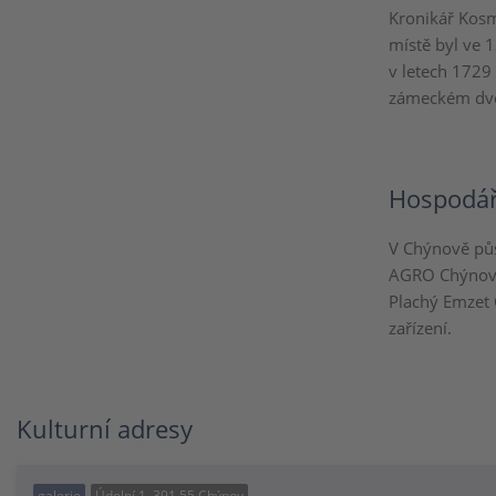
Kronikář Kosma
místě byl ve 1
v letech 1729
zámeckém dvoř
Hospodář
V Chýnově půs
AGRO Chýnov, 
Plachý Emzet 
zařízení.
Kulturní adresy
galerie
Údolní 1, 391 55 Chýnov