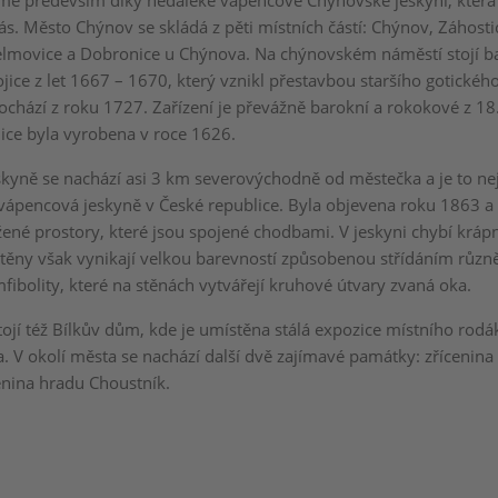
mé především díky nedaleké vápencové Chýnovské jeskyni, která 
ás. Město Chýnov se skládá z pěti místních částí: Chýnov, Záhosti
elmovice a Dobronice u Chýnova. Na chýnovském náměstí stojí ba
ojice z let 1667 – 1670, který vznikl přestavbou staršího gotického
ochází z roku 1727. Zařízení je převážně barokní a rokokové z 18. 
nice byla vyrobena v roce 1626.
kyně se nachází asi 3 km severovýchodně od městečka a je to nej
vápencová jeskyně v České republice. Byla objevena roku 1863 a t
ené prostory, které jsou spojené chodbami. V jeskyni chybí kráp
 stěny však vynikají velkou barevností způsobenou střídáním růz
ibolity, které na stěnách vytvářejí kruhové útvary zvaná oka.
tojí též Bílkův dům, kde je umístěna stálá expozice místního rod
a. V okolí města se nachází další dvě zajímavé památky: zřícenina
enina hradu Choustník.