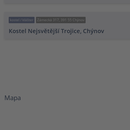
kostel / klášter
Zámecká 317, 391 55 Chýnov
Kostel Nejsvětější Trojice, Chýnov
Mapa