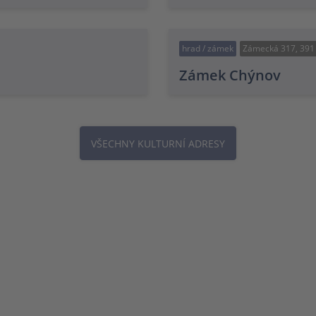
hrad / zámek
Zámecká 317, 391
Zámek Chýnov
VŠECHNY KULTURNÍ ADRESY