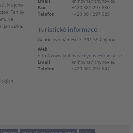
Email
knihovna@chynov.eu
vci. Na jeho
Fax
+420 381 297 880
ství. Ten byl
Telefon
+420 381 297 025
em. Na
l Jan Žižka.
Turistické informace
Gabrielovo náměstí 7, 391 55 Chýnov
Web
http://www.knihovnachynov.estranky.cz/
Email
knihovna@chynov.eu
Telefon
+420 381 297 647
mických
á / dechová
pořadatel / předprodej vstupenek
vzdělání