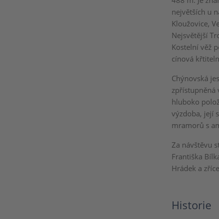
488 m. Je zná
největších u n
Kloužovice, V
Nejsvětější Tr
Kostelní věž p
cínová křtitel
Chýnovská jes
zpřístupněná 
hluboko polož
výzdoba, její
mramorů s amf
Za návštěvu s
Františka Bílk
Hrádek a zříc
Historie