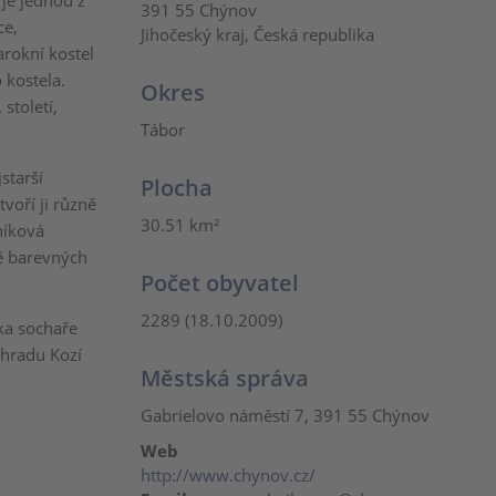
je jednou z
391 55 Chýnov
ce,
Jihočeský kraj, Česká republika
rokní kostel
 kostela.
Okres
století,
Tábor
starší
Plocha
voří ji různě
30.51 km²
níková
ně barevných
Počet obyvatel
2289 (18.10.2009)
áka sochaře
 hradu Kozí
Městská správa
Gabrielovo náměstí 7, 391 55 Chýnov
Web
http://www.chynov.cz/