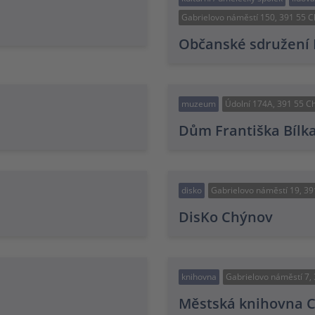
Gabrielovo náměstí 150, 391 55 
Občanské sdružení B
muzeum
Údolní 174A, 391 55 C
Dům Františka Bílka
disko
Gabrielovo náměstí 19, 3
DisKo Chýnov
knihovna
Gabrielovo náměstí 7,
Městská knihovna 