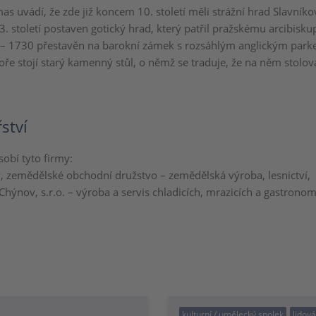
s uvádí, že zde již koncem 10. století měli strážní hrad Slavníko
3. století postaven gotický hrad, který patřil pražskému arcibiskup
 – 1730 přestavěn na barokní zámek s rozsáhlým anglickým park
e stojí starý kamenný stůl, o němž se traduje, že na něm stolova
ství
obí tyto firmy:
zemědělské obchodní družstvo – zemědělská výroba, lesnictví,
Chýnov, s.r.o. – výroba a servis chladicích, mrazicích a gastrono
kulturní / umělecký spolek
lidov