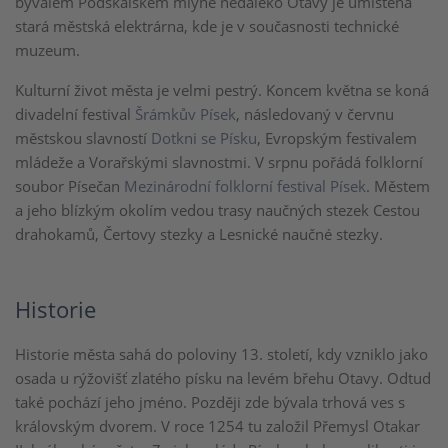
bývalém Podskalském mlýně nedaleko Otavy je umístěna
stará městská elektrárna, kde je v současnosti technické
muzeum.
Kulturní život města je velmi pestrý. Koncem května se koná
divadelní festival
Šrámkův Písek
, následovaný v červnu
městskou slavností
Dotkni se Písku
, Evropským festivalem
mládeže a Vorařskými slavnostmi. V srpnu pořádá folklorní
soubor Písečan
Mezinárodní folklorní festival Písek
. Městem
a jeho blízkým okolím vedou trasy naučných stezek Cestou
drahokamů, Čertovy stezky a Lesnické naučné stezky.
Historie
Historie města sahá do poloviny 13. století, kdy vzniklo jako
osada u rýžovišť zlatého písku na levém břehu Otavy. Odtud
také pochází jeho jméno. Později zde bývala trhová ves s
královským dvorem. V roce 1254 tu založil Přemysl Otakar