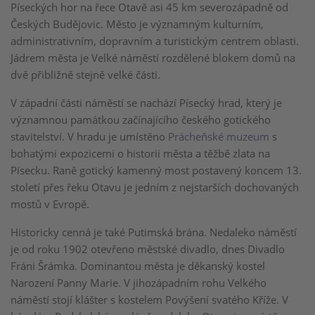
Píseckých hor na řece Otavě asi 45 km severozápadně od
Českých Budějovic. Město je významným kulturním,
administrativním, dopravním a turistickým centrem oblasti.
Jádrem města je Velké náměstí rozdělené blokem domů na
dvě přibližně stejně velké části.
V západní části náměstí se nachází Písecký hrad, který je
významnou památkou začínajícího českého gotického
stavitelství. V hradu je umístěno
Prácheňské muzeum
s
bohatými expozicemi o historii města a těžbě zlata na
Písecku. Raně gotický kamenný most postavený koncem 13.
století přes řeku Otavu je jedním z nejstarších dochovaných
mostů v Evropě.
Historicky cenná je také Putimská brána. Nedaleko náměstí
je od roku 1902 otevřeno městské divadlo, dnes Divadlo
Fráni Šrámka. Dominantou města je děkanský kostel
Narození Panny Marie. V jihozápadním rohu Velkého
náměstí stojí klášter s kostelem Povýšení svatého Kříže. V