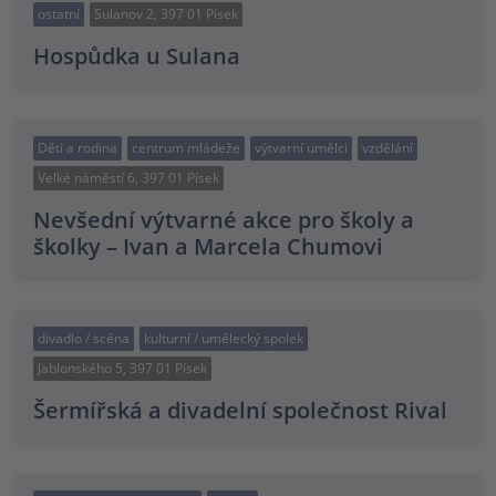
ostatní
Sulanov 2, 397 01 Písek
Hospůdka u Sulana
Děti a rodina
centrum mládeže
výtvarní umělci
vzdělání
Velké náměstí 6, 397 01 Písek
Nevšední výtvarné akce pro školy a
školky – Ivan a Marcela Chumovi
divadlo / scéna
kulturní / umělecký spolek
Jablonského 5, 397 01 Písek
Šermířská a divadelní společnost Rival