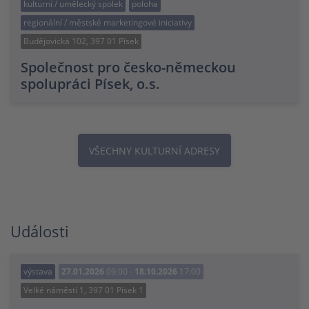
kulturní / umělecký spolek
poloha
regionální / městské marketingové iniciativy
Budějovická 102, 397 01 Písek
Společnost pro česko-německou
spolupráci Písek, o.s.
VŠECHNY KULTURNÍ ADRESY
Události
výstava
27.01.2026
09:00 -
18.10.2026
17:00
Velké náměstí 1, 397 01 Písek 1