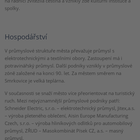
na radnici zvítězila čeština a vznikly zde kulturní instituce a
spolky.
Hospodářství
V průmyslové struktuře města převažuje průmysl s
elektrotechnickými a textilními obory. Zastoupení má i
potravinářský průmysl. Další podniky vznikly v průmyslové
zóně založené na konci 90. let. Za městem směrem na
Smrkovice je velká teplárna.
V současnosti se snaží město více přeorientovat na turistický
ruch. Mezi nejvýznamnější průmyslové podniky patří:
Schneider Electric, s.r.o. – elektrotechnický průmysl, Jitex,a.s.
– výroba pleteného oblečení, Aisin Europe Manufacturing
Czech, s.r.o. – výroba hliníkových odlitků pro automobilový
průmysl, ZŘUD – Masokombinát Písek CZ, a.s. – masný
průmysl.