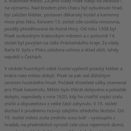
II. královské město. Za jeho vlády Písek nabyl na velikosti i
na významu. Nad brodem přes Otavu byl vybudován hrad,
byl založen klášter, postaven děkanský kostel a kamenný
most přes řeku. Koncem 13. století zde vznikla mincovna,
později přestěhovaná do Kutné Hory. Od roku 1308 byl
Písek svobodným královským městem a v polovině 14.
století byl povýšen na sídlo Prácheňského kraje. Za vlády
Karla IV. byla v Písku založena solnice a sklad obilí, tehdy
největší v Čechách.
V období husitských válek husité vyplenili písecký klášter a
krátce nato město dobyli. Písek se pak stal důležitým
centrem husitského hnutí. Počátek třicetileté války znamenal
pro Písek katastrofu. Město bylo třikrát dobýváno a pokaždé
dobyto, naposledy v roce 1620, kdy ho císařští vojáci zcela
zničili a obyvatelstvo z velké části zahynulo. V 19. století
dochází k prudkému rozvoji zdejšího středního školství. Od
19. století město zcela změnilo svou tvář – vystoupilo z
hradeb, na předměstích vyrostli celé ulice nájemních domů,