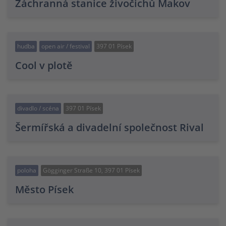
Záchranná stanice živočichů Makov
hudba
open air / festival
397 01 Písek
Cool v plotě
divadlo / scéna
397 01 Písek
Šermířská a divadelní společnost Rival
poloha
Gögginger Straße 10, 397 01 Písek
Město Písek