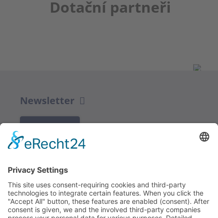
Dotační partneři
Newsletter
K REGISTRACI
Redakce bbkult.net
Centrum Bavaria Bohemia (CeBB)
Dr. Veronika Hofinger
Freyung 1, 92539 Schönsee
Tel.:
+49 (0)9674 / 92 48 78