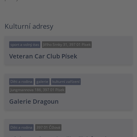
Kulturní adresy
sport a volný èas
Jiřího Srnky 31, 397 01 Písek
Veteran Car Club Písek
Děti a rodina
galerie
kulturní zařízení
Jungmannova 186, 397 01 Písek
Galerie Dragoun
Děti a rodina
397 01 Čížová