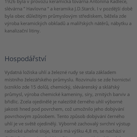
1926 byla v provozu keramická továrna Antonína Kadlece,
slévárna ” Havlovna ” a keramika J.D.Starck. I v pozdější době
byla obec důležitým průmyslovým střediskem, běžela zde
výroba keramických obkladů a malířských nátěrů, nábytku a
kanalizační litiny.
Hospodářství
Vydatná ložiska uhlí a železné rudy se stala základem
místního železářského průmyslu. Rozvinulo se zde hornictví
(vzniklo zde 15 dolů), chemický, slévárenský a sklářský
průmysl, výroba chemické kameniny, síry, zrnitých barviv a
břidlic. Zcela ojedinělé je naleziště černého uhlí výborné
jakosti hned pod povrchem, což umožnilo jeho dobývání
povrchovým způsobem. Tento způsob dobývání černého
uhlí je ve světě ojedinělý. Výborně zachovalý svrchní výstup
radnické uhelné sloje, která má výšku 4,8 m, se nachází v