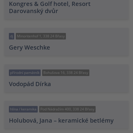
Kongres & Golf hotel, Resort
Darovanský dvůr
dj
Minoritenhof 1, 338 24 Břasy
Gery Weschke
přírodní památník
Bohušova 16, 338 24 Břasy
Vodopád Dírka
hlína / keramika
Pod Nádražím 400, 338 24 Břasy
Holubová, Jana – keramické betlémy