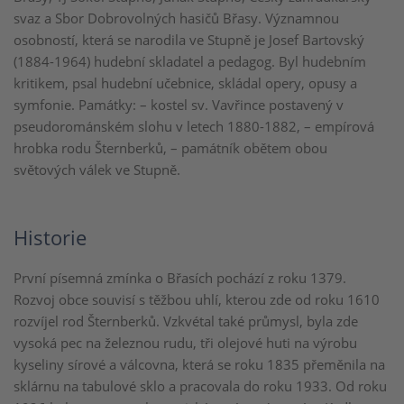
svaz a Sbor Dobrovolných hasičů Břasy. Významnou
osobností, která se narodila ve Stupně je Josef Bartovský
(1884-1964) hudební skladatel a pedagog. Byl hudebním
kritikem, psal hudební učebnice, skládal opery, opusy a
symfonie. Památky: – kostel sv. Vavřince postavený v
pseudorománském slohu v letech 1880-1882, – empírová
hrobka rodu Šternberků, – památník obětem obou
světových válek ve Stupně.
Historie
První písemná zmínka o Břasích pochází z roku 1379.
Rozvoj obce souvisí s těžbou uhlí, kterou zde od roku 1610
rozvíjel rod Šternberků. Vzkvétal také průmysl, byla zde
vysoká pec na železnou rudu, tři olejové huti na výrobu
kyseliny sírové a válcovna, která se roku 1835 přeměnila na
sklárnu na tabulové sklo a pracovala do roku 1933. Od roku