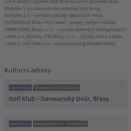
CHPV Bašta v západní části Břas na území bývalého dolu
Matylda. V současnosti zde podnikají tyto firmy:
Primalex,a.s. – výroba a prodej nátěrových hmot,
AUTOBAZAR Břasy,Petr Lukáč – prodej starších vozidel,
ARMATURKA Břasy s.r.o. – výroba obalených skořepinových
směsí pro slévárny, Pila Břasy s.r.o. – výroba řeziva a palet,
Country Golf Club,s.r.o – provozovatel golfového hřiště.
Kulturní adresy
výletní místo
Smetanova 1, 338 24 Břasy
Golf Klub – Darovanský Dvůr, Břasy
výletní místo
Edvarda Beneše 2, 338 24 Břasy