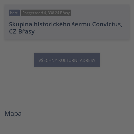
herci
Poggersdorf 4, 338 24 Břasy
Skupina historického šermu Convictus,
CZ-Břasy
VŠECHNY KULTURNÍ ADRESY
Mapa