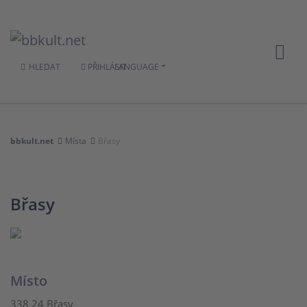
HLEDAT
PŘIHLÁSIT
LANGUAGE
bbkult.net
Místa
Břasy
Břasy
Místo
338 24 Břasy