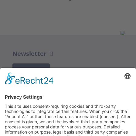
Newsletter
K REGISTRACI
Redakce bbkult.net
Centrum Bavaria Bohemia (CeBB)
Dr. Veronika Hofinger
Freyung 1, 92539 Schönsee
Tel.:
+49 (0)9674 / 92 48 78
veronika.hofinger@cebb.de