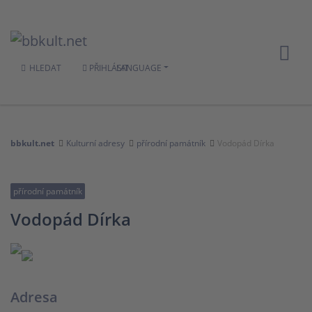
HLEDAT
PŘIHLÁSIT
LANGUAGE
bbkult.net
Kulturní adresy
přírodní památník
Vodopád Dírka
přírodní památník
Vodopád Dírka
Adresa