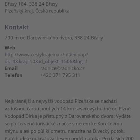
Břasy 184, 338 24 Břasy
Plzeňský kraj, Česká republika
Kontakt
700 m od Darovanského dvora, 338 24 Břasy
Web
http://www.cestykrajem.cz/index.php?
ds=4&kraj=10&id_objekt=1506&lng=1
Email
radnice@radnicko.cz
Telefon
+420 371 795 311
Nejkrásnější a nejvyšší vodopád Plzeňska se nachází
vzdušnou čarou pouhých 14 km severovýchodně od Plzně.
Vodopád Dírka je přístupný z Darovanského dvora. Vydáte
se po červené turistické značce směrem ke Korečnému
mlýnu a asi po půl kilometru narazíte na Divecký potok.
Poté budete pokračovat lesem podél potoka. Po dalších 200