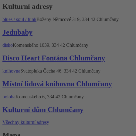
Kulturní adresy
blues / soul / funk
Boženy Němcové 319, 334 42 Chlumčany
Jedubaby
disko
Komenského 1039, 334 42 Chlumčany
Disco Heart Fontána Chlumčany
knihovna
Svatopluka Čecha 46, 334 42 Chlumčany
Místní lidová knihovna Chlumčany
poloha
Komenského 6, 334 42 Chlumčany
Kulturní dům Chlumčany
Všechny kulturní adresy
Mapa