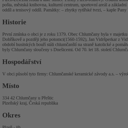
pošta, městská knihovna, kulturní centrum, sportovní areál a základn
oddíl a tenisový oddíl. Památky: – zbytky rytířské tvrzi, – kaple P
Historie
První zmínka o obci je z roku 1379. Obec Chlumčany byla v majetku 
Dobříkově a později jeho potomci(1560-1592), Jan Vidršperkar z Vid
období husitských bouří stáli chlumčanští na straně katolické a pomáh
byly Chlumčany sloučeny s Dnešicemi. Od 70. let 18. století Chlumč
Hospodářství
V obci působí tyto firmy: Chlumčanské keramické závody a.s. – vý
Místo
334 42 Chlumčany u Přeštic
Plzeňský kraj, Česká republika
Okres
Plzeň - jih