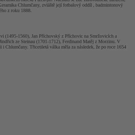
 Keramika Chlumčany, zvláště její fotbalový oddíl , badmintonový
kého z roku 1888.
vi (1495-1560), Jan Příchovský z Příchovic na Smržovicích a
Jindřich ze Steinau (1701-1712), Ferdinand Matěj z Morzinu. V
li i Chlumčany. Třicetiletá válka měla za následek, že po roce 1654