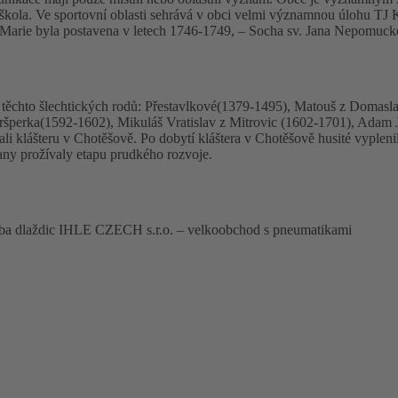
í škola. Ve sportovní oblasti sehrává v obci velmi významnou úlohu TJ
any Marie byla postavena v letech 1746-1749, – Socha sv. Jana Nepomuc
těchto šlechtických rodů: Přestavlkové(1379-1495), Matouš z Domasla
ršperka(1592-1602), Mikuláš Vratislav z Mitrovic (1602-1701), Adam 
ali klášteru v Chotěšově. Po dobytí kláštera v Chotěšově husité vypleni
any prožívaly etapu prudkého rozvoje.
roba dlaždic IHLE CZECH s.r.o. – velkoobchod s pneumatikami