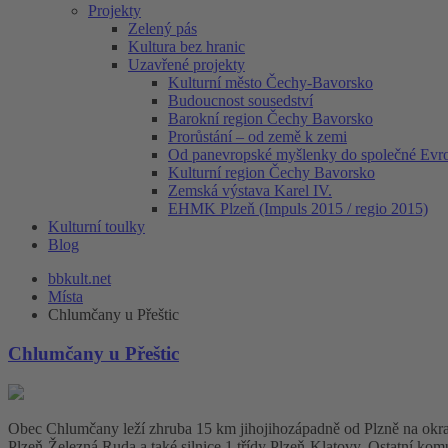
Projekty
Zelený pás
Kultura bez hranic
Uzavřené projekty
Kulturní město Čechy-Bavorsko
Budoucnost sousedství
Barokní region Čechy Bavorsko
Prorůstání – od země k zemi
Od panevropské myšlenky do společné Evr
Kulturní region Čechy Bavorsko
Zemská výstava Karel IV.
EHMK Plzeň (Impuls 2015 / regio 2015)
Kulturní toulky
Blog
bbkult.net
Místa
Chlumčany u Přeštic
Chlumčany u Přeštic
Obec Chlumčany leží zhruba 15 km jihojihozápadně od Plzně na okraji
Plzeň-Železná Ruda a také silnice 1.třídy Plzeň-Klatovy. Ostatní ko