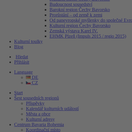
Budoucnost sousedství
Barokní region Čechy Bavorsko
Prorůstání – od země k zemi
Od panevropské myšlenky do společné Evr
Kulturní region Čechy Bavorsko
Zemská výstava Karel IV.
EHMK Plzeň (Impuls 2015 / regio 2015)
Kulturní toulky
Blog
Hledat
Přihlásit
Language
DE
CZ
Start
Šest sousedních regionů
Příspěvky
Kalendář kulturních událostí
Města a obce
Kulturní adresy
Centrum Bavaria Bohemia
Koordinační místo