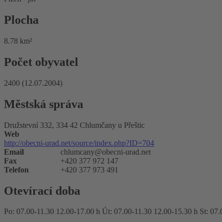
Plocha
8.78 km²
Počet obyvatel
2400 (12.07.2004)
Městská správa
Družstevní 332, 334 42 Chlumčany u Přeštic
Web
http://obecni-urad.net/source/index.php?ID=704
Email
chlumcany@obecni-urad.net
Fax
+420 377 972 147
Telefon
+420 377 973 491
Otevírací doba
Po: 07.00-11.30 12.00-17.00 h Út: 07.00-11.30 12.00-15.30 h St: 07.