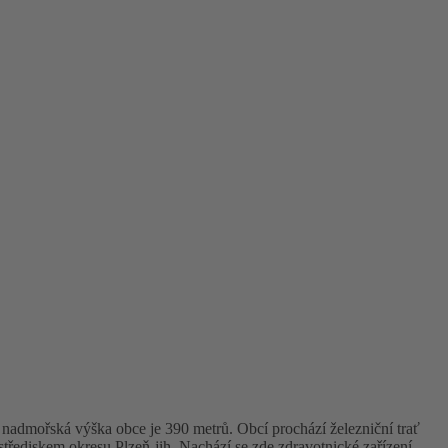
 nadmořská výška obce je 390 metrů. Obcí prochází železniční trať
řediskem okresu Plzeň-jih. Nachází se zde zdravotnické zařízení,