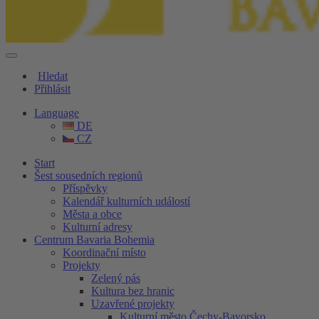
Hledat
Přihlásit
Language
DE
CZ
Start
Šest sousedních regionů
Příspěvky
Kalendář kulturních událostí
Města a obce
Kulturní adresy
Centrum Bavaria Bohemia
Koordinační místo
Projekty
Zelený pás
Kultura bez hranic
Uzavřené projekty
Kulturní město Čechy-Bavorsko