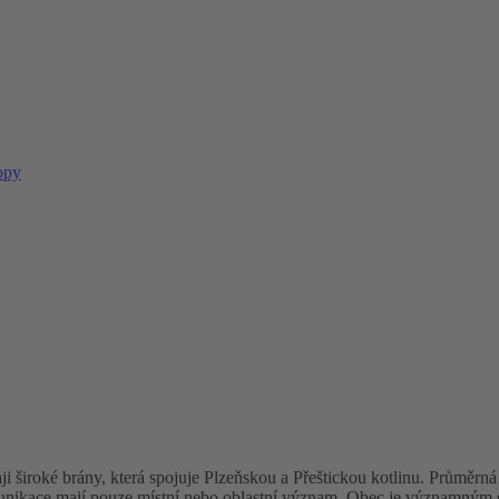
opy
 široké brány, která spojuje Plzeňskou a Přeštickou kotlinu. Průměrná
munikace mají pouze místní nebo oblastní význam. Obec je významným st