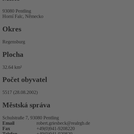
93080 Pentling
Horní Falc, Německo
Okres
Regensburg
Plocha
32.64 km²
Počet obyvatel
5517 (28.08.2002)
Městská správa
Schulstraße 7, 93080 Pentling
Email
robert.griesbeck@realrgb.de
Fax
+49(0)941-9208220
Telefon
+49(0)941-920820