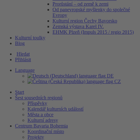
Prorůstání – od země k zemi
Od panevropské myšlenky do společné
Evropy
Kulturní region Čechy Bavorsko
Zemská výstava Karel IV.
EHMK Plzeň (Impuls 2015 / regio 2015)
Kulturní toulky
Blog
Hledat
Přihlásit
Language
DE
CZ
Start
Šest sousedních regionů
Příspěvky
Kalendář kulturních událostí
Města a obce
Kulturní adresy
Centrum Bavaria Bohemia
Koordinační místo
Projekty