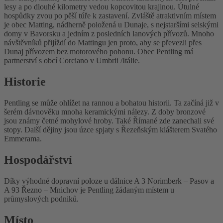
lesy a po dlouhé kilometry vedou kopcovitou krajinou. Útulné
hospůdky zvou po pěší túře k zastavení. Zvláště atraktivním místem
je obec Matting, nádherně položená u Dunaje, s nejstaršími selskými
domy v Bavorsku a jedním z posledních lanových přívozů. Mnoho
návštěvníků přijíždí do Mattingu jen proto, aby se převezli přes
Dunaj přívozem bez motorového pohonu. Obec Pentling má
partnerství s obcí Corciano v Umbrii /Itálie.
Historie
Pentling se může ohlížet na rannou a bohatou historii. Ta začíná již v
šerém dávnověku mnoha keramickými nálezy. Z doby bronzové
jsou známy četné mohylové hroby. Také Římané zde zanechali své
stopy. Další dějiny jsou úzce spjaty s Řezeňským klášterem Svatého
Emmerama.
Hospodářství
Díky výhodné dopravní poloze u dálnice A 3 Norimberk – Pasov a
A 93 Řezno – Mnichov je Pentling žádaným místem u
průmyslových podniků.
Místo