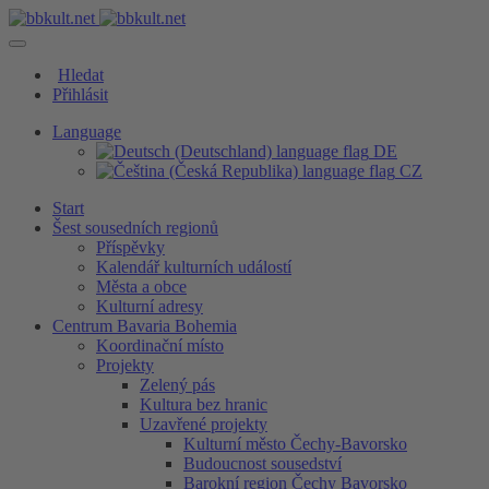
Hledat
Přihlásit
Language
DE
CZ
Start
Šest sousedních regionů
Příspěvky
Kalendář kulturních událostí
Města a obce
Kulturní adresy
Centrum Bavaria Bohemia
Koordinační místo
Projekty
Zelený pás
Kultura bez hranic
Uzavřené projekty
Kulturní město Čechy-Bavorsko
Budoucnost sousedství
Barokní region Čechy Bavorsko