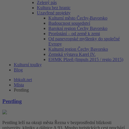
Zelený pás
Kultura bez hranic
Uzavřené projekty
Kulturní město Čechy-Bavorsko
Budoucnost sousedství
Barokní region Čechy Bavorsko
Prorůstání – od země k zemi
Od panevropské myšlenky do společné
Evropy
Kulturní region Čechy Bavorsko
Zemská výstava Karel IV.
EHMK Plzeň (Impuls 2015 / regio 2015)
Kulturní toulky
Blog
bbkult.net
Místa
Pentling
Pentling
Pentling leží na okraji města Řezna v bezprostřední blízkosti
univerzity, kliniky a dálnice A 93. Mnoho turistických cest prochází