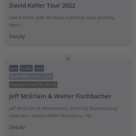
David Koller Tour 2022
David Koller jede do klubů a přiveze nové písničky,
které…
Detaily
jazz
hudba
rock
20.03.2022
19:30 - 23:00
Kopeckého sady 59, 301 00
Jeff McErlain & Walter Fischbacher
Jeff McErlain je renomovaný americký bluesrockový
kytarista z newyorského Brooklynu. Ve…
Detaily