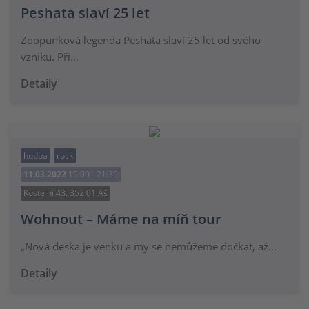
Peshata slaví 25 let
Zoopunková legenda Peshata slaví 25 let od svého
vzniku. Při…
Detaily
hudba
rock
11.03.2022
19:00 - 21:30
Kostelní 43, 352 01 Aš
Wohnout – Máme na míň tour
„Nová deska je venku a my se nemůžeme dočkat, až…
Detaily