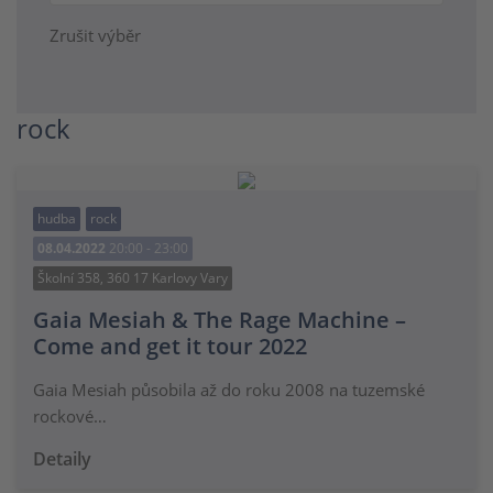
Zrušit výběr
rock
hudba
rock
08.04.2022
20:00 - 23:00
Školní 358, 360 17 Karlovy Vary
Gaia Mesiah & The Rage Machine –
Come and get it tour 2022
Gaia Mesiah působila až do roku 2008 na tuzemské
rockové…
Detaily