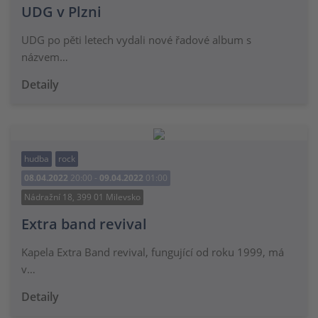
UDG v Plzni
UDG po pěti letech vydali nové řadové album s
názvem…
Detaily
hudba
rock
08.04.2022
20:00 -
09.04.2022
01:00
Nádražní 18, 399 01 Milevsko
Extra band revival
Kapela Extra Band revival, fungující od roku 1999, má
v…
Detaily