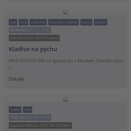
pop
rock
volný čas
slavnost / událost
scéna
ostatní
05.08.2022
21:15 - 23:45
třída Míru 447, 347 01 Tachov
Kladivo na pýchu
MKS TACHOV ZVE ve spolupráci s Muzeem Českého lesa
v…
Detaily
hudba
rock
19.03.2022
20:00 - 23:00
Kapitána Nálepky 2397, 390 03 Tábor