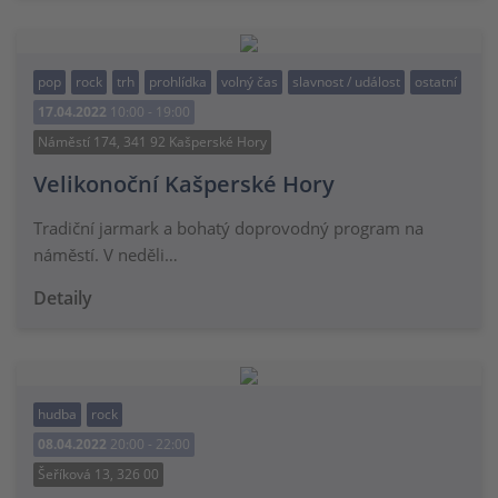
pop
rock
trh
prohlídka
volný čas
slavnost / událost
ostatní
17.04.2022
10:00 - 19:00
Náměstí 174, 341 92 Kašperské Hory
Velikonoční Kašperské Hory
Tradiční jarmark a bohatý doprovodný program na
náměstí. V neděli…
Detaily
hudba
rock
08.04.2022
20:00 - 22:00
Šeříková 13, 326 00