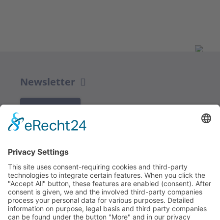
Newsletter
K REGISTRACI
Redakce bbkult.net
Centrum Bavaria Bohemia (CeBB)
Dr. Veronika Hofinger
Freyung 1, 92539 Schönsee
Tel.:
+49 (0)9674 / 92 48 78
veronika.hofinger@cebb.de