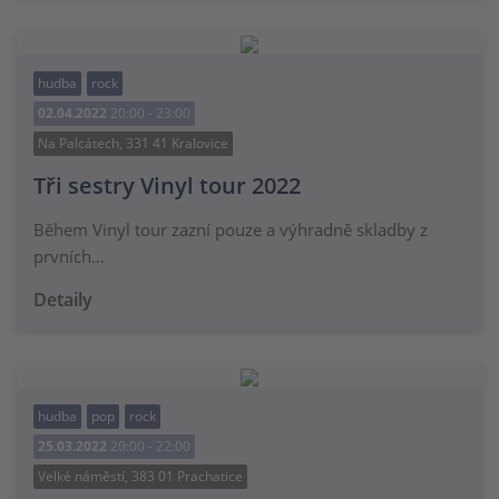
hudba
rock
02.04.2022
20:00 - 23:00
Na Palcátech, 331 41 Kralovice
Tři sestry Vinyl tour 2022
Během Vinyl tour zazní pouze a výhradně skladby z
prvních…
Detaily
hudba
pop
rock
25.03.2022
20:00 - 22:00
Velké náměstí, 383 01 Prachatice