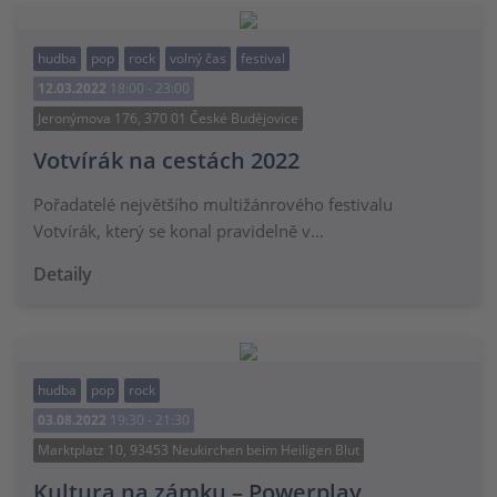
hudba
pop
rock
volný čas
festival
12.03.2022
18:00 - 23:00
Jeronýmova 176, 370 01 České Budějovice
Votvírák na cestách 2022
Pořadatelé největšího multižánrového festivalu
Votvírák, který se konal pravidelně v…
Detaily
hudba
pop
rock
03.08.2022
19:30 - 21:30
Marktplatz 10, 93453 Neukirchen beim Heiligen Blut
Kultura na zámku – Powerplay