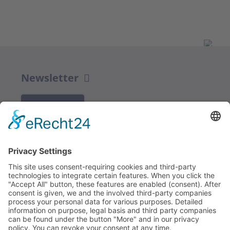
Newsletter
K REGISTRACI
Redakce bbkult.net
Centrum Bavaria Bohemia (CeBB)
Dr. Veronika Hofinger
Freyung 1, 92539 Schönsee
Tel.:
+49 (0)9674 / 92 48 78
veronika.hofinger@cebb.de