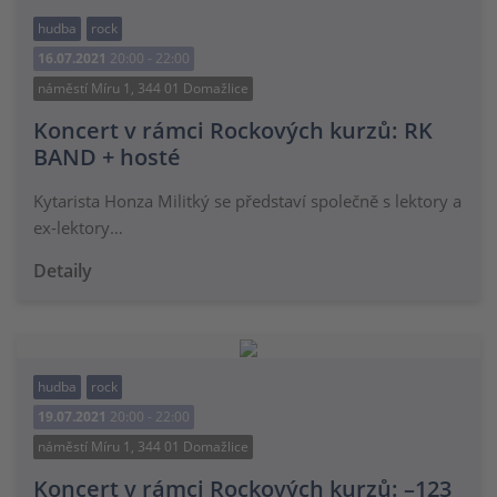
hudba
rock
16.07.2021
20:00 - 22:00
náměstí Míru 1, 344 01 Domažlice
Koncert v rámci Rockových kurzů: RK
BAND + hosté
Kytarista Honza Militký se představí společně s lektory a
ex-lektory…
Detaily
hudba
rock
19.07.2021
20:00 - 22:00
náměstí Míru 1, 344 01 Domažlice
Koncert v rámci Rockových kurzů: –123