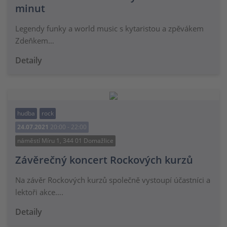
minut
Legendy funky a world music s kytaristou a zpěvákem
Zdeňkem…
Detaily
hudba
rock
24.07.2021
20:00 - 22:00
náměstí Míru 1, 344 01 Domažlice
Závěrečný koncert Rockových kurzů
Na závěr Rockových kurzů společně vystoupí účastníci a
lektoři akce….
Detaily