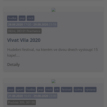
hudba
pop
rock
28.08.2020
17:00 -
29.08.2020
23:59
Věžní, 383 01 Prachatice
Vivat Vila 2020
Hudební festival, na kterém ve dvou dnech vystoupí 15
kapel….
Detaily
jazz
sport
hudba
pop
rock
trh
festival
scéna
výstava
21.08.2020
16:45 -
29.08.2020
23:00
Pražská 309, 301 00