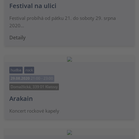
Festival na ulici
Festival probíhá od pátku 21. do soboty 29. srpna
2020…
Detaily
hudba
rock
29.08.2020
21:00 - 23:00
Domažlická, 339 01 Klatovy
Arakain
Koncert rockové kapely