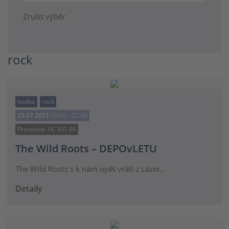
Zrušit výběr
rock
hudba
rock
23.07.2021
20:00 - 22:00
Presslova 14, 301 00
The Wild Roots – DEPOvLETU
The Wild Roots s k nám opět vrátí z Lázní…
Detaily