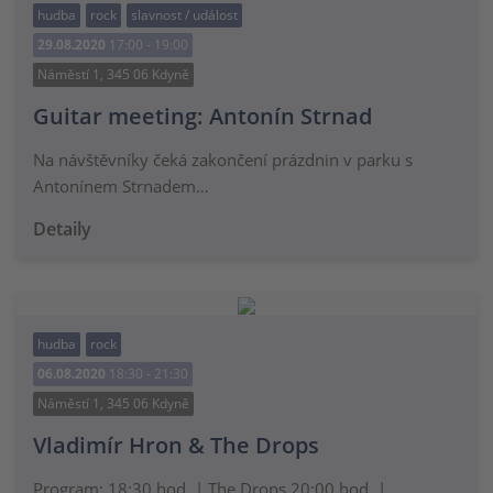
hudba
rock
slavnost / událost
29.08.2020
17:00 - 19:00
Náměstí 1, 345 06 Kdyně
Guitar meeting: Antonín Strnad
Na návštěvníky čeká zakončení prázdnin v parku s
Antonínem Strnadem…
Detaily
hudba
rock
06.08.2020
18:30 - 21:30
Náměstí 1, 345 06 Kdyně
Vladimír Hron & The Drops
Program: 18:30 hod. | The Drops 20:00 hod. |