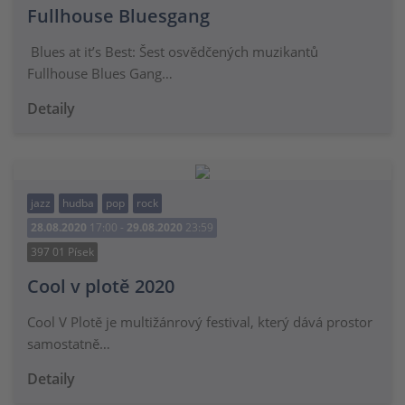
Fullhouse Bluesgang
Blues at it’s Best: Šest osvědčených muzikantů
Fullhouse Blues Gang…
Detaily
jazz
hudba
pop
rock
28.08.2020
17:00 -
29.08.2020
23:59
397 01 Písek
Cool v plotě 2020
Cool V Plotě je multižánrový festival, který dává prostor
samostatně…
Detaily