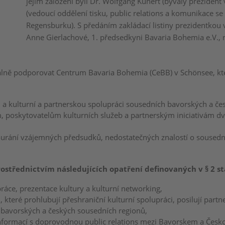
jejím založení byli Dr. Wolfgang Kunert (bývalý prezident
(vedoucí oddělení tisku, public relations a komunikace s
Regensburku). S předáním zakládací listiny prezidentkou 
Anne Gierlachové, 1. předsedkyni Bavaria Bohemia e.V., 
iálně podporovat Centrum Bavaria Bohemia (CeBB) v Schönsee, kt
u a kulturní a partnerskou spolupráci sousedních bavorských a če
cím, poskytovatelům kulturních služeb a partnerským iniciativám 
rání vzájemných předsudků, nedostatečných znalostí o sousední 
ostřednictvím následujících opatření definovaných v § 2 s
práce, prezentace kultury a kulturní networking,
které prohlubují přeshraniční kulturní spolupráci, posilují partne
ci bavorských a českých sousedních regionů,
nformací s doprovodnou public relations mezi Bavorskem a Česk