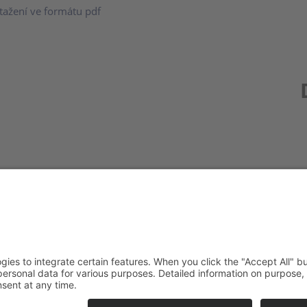
tažení ve formátu pdf
Redak
Centr
(CeBB
Dr. Ve
Freyun
Tel.:
+4
veroni