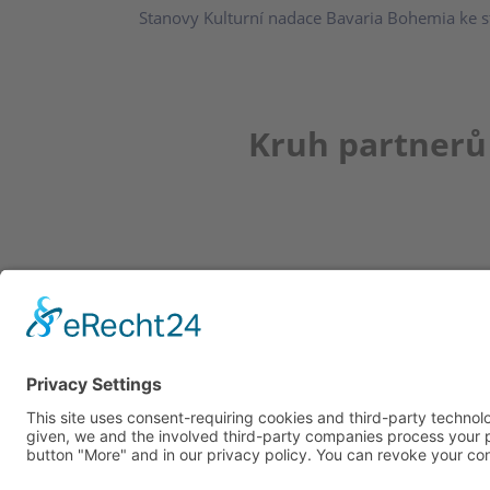
Stanovy Kulturní nadace Bavaria Bohemia ke s
Kruh partnerů
Newsletter
K REGISTRACI