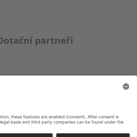
Dotační partneři
ce bbkult.net
um Bavaria Bohemia
)
ronika Hofinger
g 1, 92539 Schönsee
9 (0)9674 / 92 48 78
ka.hofinger@cebb.de