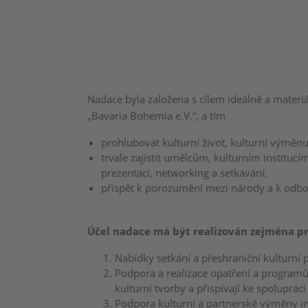
Nadace byla založena s cílem ideálně a mater
„Bavaria Bohemia e.V.“, a tím
prohlubovat kulturní život, kulturní výměn
trvale zajistit umělcům, kulturním institu
prezentaci, networking a setkávání,
přispět k porozumění mezi národy a k odbou
Účel nadace má být realizován zejména pr
Nabídky setkání a přeshraniční kulturní 
Podpora a realizace opatření a programů, 
kulturní tvorby a přispívají ke spoluprá
Podpora kulturní a partnerské výměny i