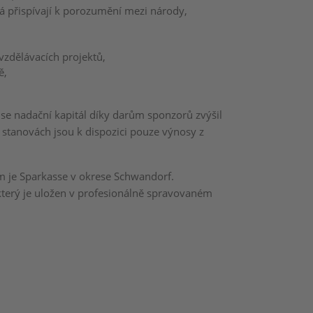
á přispívají k porozumění mezi národy,
vzdělávacích projektů,
ě,
se nadační kapitál díky darům sponzorů zvýšil
 stanovách jsou k dispozici pouze výnosy z
em je Sparkasse v okrese Schwandorf.
, který je uložen v profesionálně spravovaném