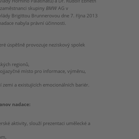
 vlády Horního Palatinátu) a Dr. Rudolf Ebneth
e zaměstnanci skupiny
BMW
AG v
vlády Brigittou Brunnerovou dne 7. října 2013
nadace nabyla právní účinnosti.
eré úspěšně provozuje neziskový spolek
ských regionů,
dvojjazyčné místo pro informace, výměnu,
zemi a existujících emocionálních bariér.
tanov nadace:
rské aktivity, slouží prezentaci umělecké a
om,