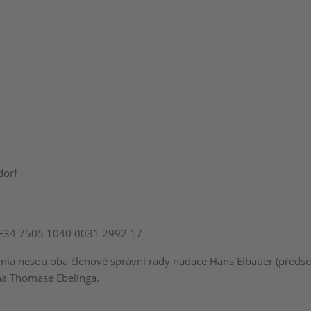
dorf
DE34 7505 1040 0031 2992 17
ia nesou oba členové správní rady nadace Hans Eibauer (předsed
na Thomase Ebelinga.