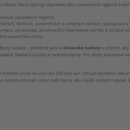
e témat, která zajímají obyvatele obou sousedních regionů a kter
kultuře sousedních regionů,
lních, školních, univerzitních a veřejných setkání, spolupráce a 
mace, zpravodaje, přeshraniční internetové portály a sociální sít
bré sousedské vztahy.
podpory nadace – podobně jako u
občanské nadace
s přáním, aby 
 nadace. Nadační kapitál je nedotknutelný. Pro úkoly stanovené ve
 mezitím zvýšil na více než 200 tisíc eur. Dosud největším dárc
 intenzivně snaží získat další dárce, aby zvýšili nadační kapitál