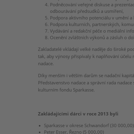
Podněcování veřejné diskuse a prezentac
odbourávání předsudků a usmíření,
Podpora aktivního potenciálu v umění a 
Podpora kulturních, partnerských, komuná
Vydávání a redakční péče o mediální infor
Ocenění zvláštních výkonů a zásluh o do
Zakladatelé vkládají velké naděje do široké 
tak, aby výnosy přispívaly k naplňování účelu
nadace.
Díky menším i větším darům se nadační kapitál
Představenstvo nadace a správní rada nadace se
kulturním fondu Sparkasse.
Zakládajícími dárci v roce 2013 byli
Sparkasse v okrese Schwandorf (30 000,00)
Peter Esser, Řezno (5 000,00)