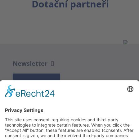
Dotační partneři
Newsletter
K REGISTRACI
Redakce bbkult.net
Centrum Bavaria Bohemia (CeBB)
Dr. Veronika Hofinger
Freyung 1, 92539 Schönsee