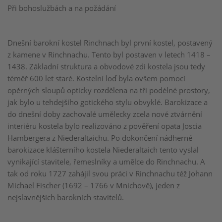
Při bohoslužbách a na požádání
Dnešní barokní kostel Rinchnach byl první kostel, postavený
z kamene v Rinchnachu. Tento byl postaven v letech 1418 –
1438. Základní struktura a obvodové zdi kostela jsou tedy
téměř 600 let staré. Kostelní loď byla ovšem pomocí
opěrných sloupů opticky rozdělena na tři podélné prostory,
jak bylo u tehdejšího gotického stylu obvyklé. Barokizace a
do dnešní doby zachovalé umělecky zcela nové ztvárnění
interiéru kostela bylo realizováno z pověření opata Joscia
Hambergera z Niederaltaichu. Po dokončení nádherné
barokizace klášterního kostela Niederaltaich tento vyslal
vynikající stavitele, řemeslníky a umělce do Rinchnachu. A
tak od roku 1727 zahájil svou práci v Rinchnachu též Johann
Michael Fischer (1692 – 1766 v Mnichově), jeden z
nejslavnějších barokních stavitelů.