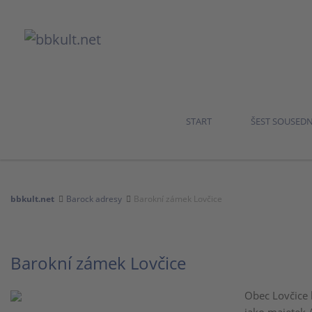
START
ŠEST SOUSED
bbkult.net
Barock adresy
Barokní zámek Lovčice
Barokní zámek Lovčice
Obec Lovčice 