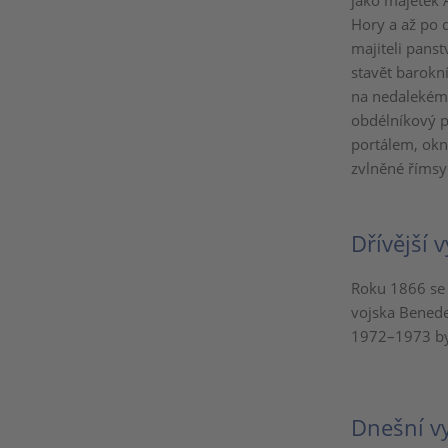
jako majetek 
Hory a až po 
majiteli panst
stavět barokn
na nedalekém 
obdélníkový p
portálem, okn
zvlněné římsy
Dřívější v
Roku 1866 se 
vojska Benede
1972–1973 byl
Dnešní vy