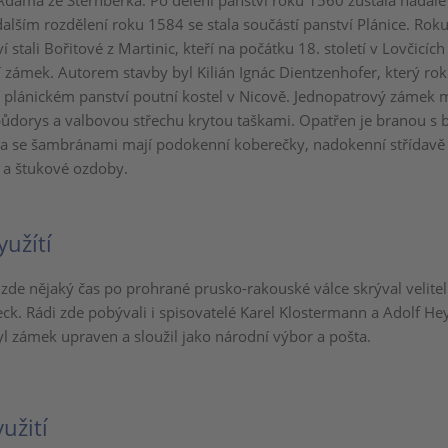
Adama ze Šternberka. Po dělení panství roku 1560 zůstala nadále
dalším rozdělení roku 1584 se stala součástí panství Plánice. Rok
ví stali Bořitové z Martinic, kteří na počátku 18. století v Lovčicích
í zámek. Autorem stavby byl Kilián Ignác Dientzenhofer, který ro
plánickém panství poutní kostel v Nicově. Jednopatrový zámek 
ůdorys a valbovou střechu krytou taškami. Opatřen je branou s
a se šambránami mají podokenní koberečky, nadokenní střídavě
 a štukové ozdoby.
yužítí
zde nějaký čas po prohrané prusko-rakouské válce skrýval velite
ck. Rádi zde pobývali i spisovatelé Karel Klostermann a Adolf He
 zámek upraven a sloužil jako národní výbor a pošta.
užití