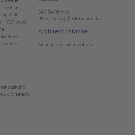
 u Zelené
u 1638 se
340 34 Plánice
 započali
Plzeňský kraj, Česká republika
ku 1720 stavěl
má
Architekt / stavitel
 barokním
 lomené a
Kilian Ignatz Dientzenhofer
l rakouského
yduk. V 1etech