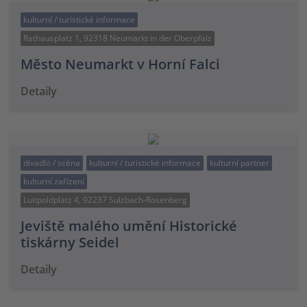
kulturní / turistické informace
Rathausplatz 1, 92318 Neumarkt in der Oberpfalz
Město Neumarkt v Horní Falci
Detaily
divadlo / scéna
kulturní / turistické informace
kulturní partner
kulturní zařízení
Luitpoldplatz 4, 92237 Sulzbach-Rosenberg
Jeviště malého umění Historické
tiskárny Seidel
Detaily