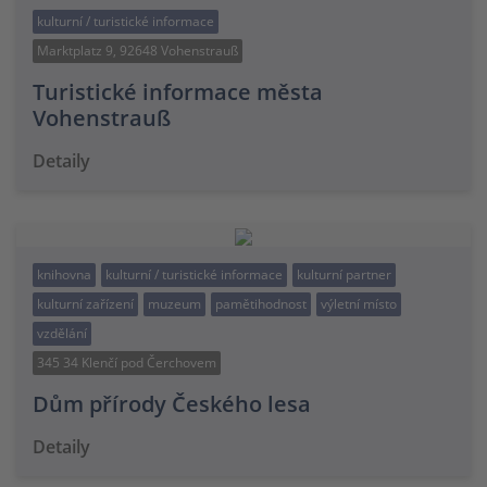
kulturní / turistické informace
Marktplatz 9, 92648 Vohenstrauß
Turistické informace města
Vohenstrauß
Detaily
knihovna
kulturní / turistické informace
kulturní partner
kulturní zařízení
muzeum
pamětihodnost
výletní místo
vzdělání
345 34 Klenčí pod Čerchovem
Dům přírody Českého lesa
Detaily