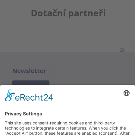
Dotační partneři
Newsletter
K REGISTRACI
Redakce bbkult.net
Centrum Bavaria Bohemia (CeBB)
Dr. Veronika Hofinger
Freyung 1, 92539 Schönsee