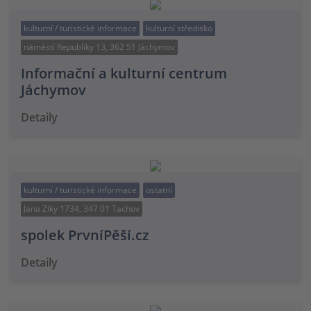
kulturní / turistické informace
kulturní středisko
náměstí Republiky 13, 362 51 Jáchymov
Informační a kulturní centrum
Jáchymov
Detaily
kulturní / turistické informace
ostatní
Jana Ziky 1734, 347 01 Tachov
spolek PrvníPěší.cz
Detaily