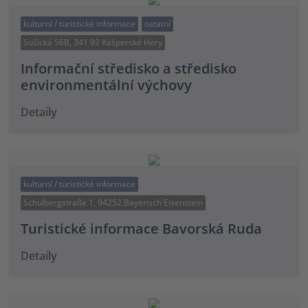
kulturní / turistické informace
ostatní
Sušická 56B, 341 92 Kašperské Hory
Informační středisko a středisko
environmentální výchovy
Detaily
kulturní / turistické informace
Schulbergstraße 1, 94252 Bayerisch Eisenstein
Turistické informace Bavorská Ruda
Detaily