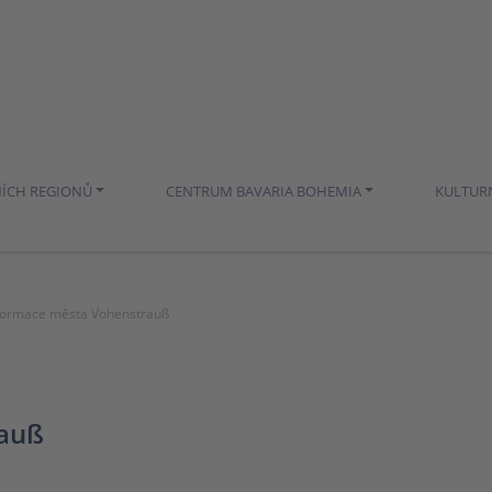
NÍCH REGIONŮ
CENTRUM BAVARIA BOHEMIA
KULTUR
nformace města Vohenstrauß
rauß