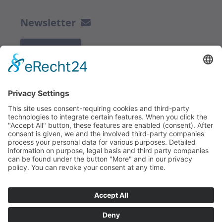
Newsletter
K REGISTRACI
Redakce bbkult.net
Centrum Bavaria Bohemia (CeBB)
Dr. Veronika Hofinger
Freyung 1, 92539 Schönsee
Tel.:
+49 (0)9674 / 92 48 78
veronika.hofinger@cebb.de
Kontakt
Tiráž
© Copyright