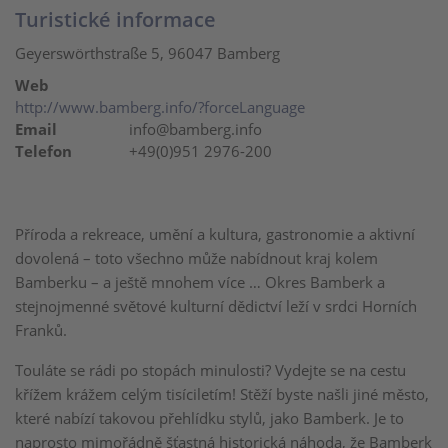
Turistické informace
Geyerswörthstraße 5, 96047 Bamberg
Web
http://www.bamberg.info/?forceLanguage
Email
info@bamberg.info
Telefon
+49(0)951 2976-200
Příroda a rekreace, umění a kultura, gastronomie a aktivní
dovolená – toto všechno může nabídnout kraj kolem
Bamberku – a ještě mnohem více … Okres Bamberk a
stejnojmenné světové kulturní dědictví leží v srdci Horních
Franků.
Touláte se rádi po stopách minulosti? Vydejte se na cestu
křížem krážem celým tisíciletím! Stěží byste našli jiné město,
které nabízí takovou přehlídku stylů, jako Bamberk. Je to
naprosto mimořádně šťastná historická náhoda, že Bamberk