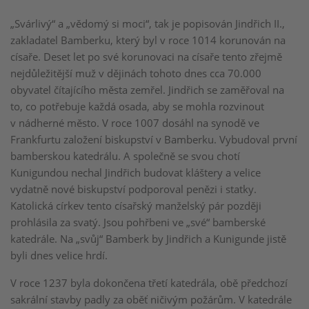
„Svárlivý“ a „vědomý si moci“, tak je popisován Jindřich II.,
zakladatel Bamberku, který byl v roce 1014 korunován na
císaře. Deset let po své korunovaci na císaře tento zřejmě
nejdůležitější muž v dějinách tohoto dnes cca 70.000
obyvatel čítajícího města zemřel. Jindřich se zaměřoval na
to, co potřebuje každá osada, aby se mohla rozvinout
v nádherné město. V roce 1007 dosáhl na synodě ve
Frankfurtu založení biskupství v Bamberku. Vybudoval první
bamberskou katedrálu. A společně se svou chotí
Kunigundou nechal Jindřich budovat kláštery a velice
vydatně nové biskupství podporoval penězi i statky.
Katolická církev tento císařský manželský pár později
prohlásila za svatý. Jsou pohřbeni ve „své“ bamberské
katedrále. Na „svůj“ Bamberk by Jindřich a Kunigunde jistě
byli dnes velice hrdí.
V roce 1237 byla dokončena třetí katedrála, obě předchozí
sakrální stavby padly za oběť ničivým požárům. V katedrále