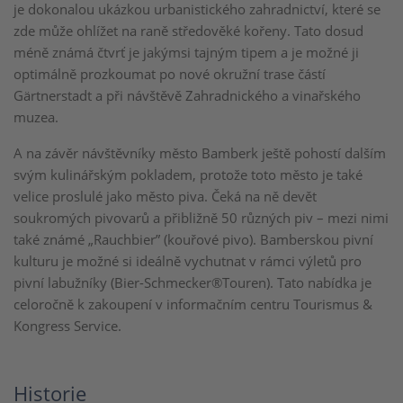
je dokonalou ukázkou urbanistického zahradnictví, které se
zde může ohlížet na raně středověké kořeny. Tato dosud
méně známá čtvrť je jakýmsi tajným tipem a je možné ji
optimálně prozkoumat po nové okružní trase částí
Gärtnerstadt a při návštěvě Zahradnického a vinařského
muzea.
A na závěr návštěvníky město Bamberk ještě pohostí dalším
svým kulinářským pokladem, protože toto město je také
velice proslulé jako město piva. Čeká na ně devět
soukromých pivovarů a přibližně 50 různých piv – mezi nimi
také známé „Rauchbier” (kouřové pivo). Bamberskou pivní
kulturu je možné si ideálně vychutnat v rámci výletů pro
pivní labužníky (Bier-Schmecker®Touren). Tato nabídka je
celoročně k zakoupení v informačním centru Tourismus &
Kongress Service.
Historie