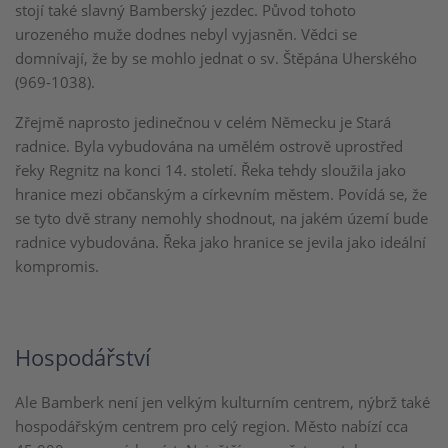
stojí také slavný Bamberský jezdec. Původ tohoto
urozeného muže dodnes nebyl vyjasněn. Vědci se
domnívají, že by se mohlo jednat o sv. Štěpána Uherského
(969-1038).
Zřejmě naprosto jedinečnou v celém Německu je Stará
radnice. Byla vybudována na umělém ostrově uprostřed
řeky Regnitz na konci 14. století. Řeka tehdy sloužila jako
hranice mezi občanským a církevním městem. Povídá se, že
se tyto dvě strany nemohly shodnout, na jakém území bude
radnice vybudována. Řeka jako hranice se jevila jako ideální
kompromis.
Hospodářství
Ale Bamberk není jen velkým kulturním centrem, nýbrž také
hospodářským centrem pro celý region. Město nabízí cca