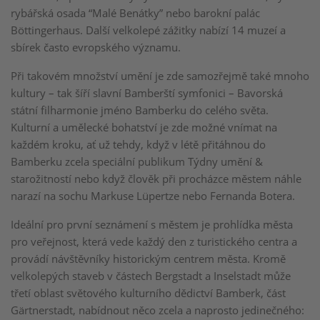
rybářská osada “Malé Benátky” nebo barokní palác
Böttingerhaus. Další velkolepé zážitky nabízí 14 muzeí a
sbírek často evropského významu.
Při takovém množství umění je zde samozřejmě také mnoho
kultury – tak šíří slavní Bamberští symfonici – Bavorská
státní filharmonie jméno Bamberku do celého světa.
Kulturní a umělecké bohatství je zde možné vnímat na
každém kroku, ať už tehdy, když v létě přitáhnou do
Bamberku zcela speciální publikum Týdny umění &
starožitností nebo když člověk při procházce městem náhle
narazí na sochu Markuse Lüpertze nebo Fernanda Botera.
Ideální pro první seznámení s městem je prohlídka města
pro veřejnost, která vede každý den z turistického centra a
provádí návštěvníky historickým centrem města. Kromě
velkolepých staveb v částech Bergstadt a Inselstadt může
třetí oblast světového kulturního dědictví Bamberk, část
Gärtnerstadt, nabídnout něco zcela a naprosto jedinečného: