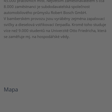
45.000 pracovních míst. Největším zaměstnavatelem s cca
8.000 zaměstnanci je subdodavatelská společnost
automobilového průmyslu Robert Bosch GmbH.
V bamberském provozu jsou vyráběny zejména zapalovací
svíčky a dieselová vstřikovací čerpadla. Kromě toho studuje
více než 9.000 studentů na Univerzitě Otto Friedricha, která
se zaměřuje mj. na hospodářské vědy.
Mapa