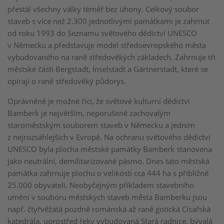
přestál všechny války téměř bez úhony. Celkový soubor
staveb s více než 2.300 jednotlivými památkami je zahrnut
od roku 1993 do Seznamu světového dědictví UNESCO
v Německu a představuje model středoevropského města
vybudovaného na raně středověkých základech. Zahrnuje tři
městské části Bergstadt, Inselstadt a Gärtnerstadt, které se
opírají o raně středověký půdorys.
Oprávněně je možné říci, že světové kulturní dědictví
Bamberk je největším, neporušeně zachovalým
staroměstským souborem staveb v Německu a jedním
z nejrozsáhlejších v Evropě. Na ochranu světového dědictví
UNESCO byla plocha městské památky Bamberk stanovena
jako neutrální, demilitarizované pásmo. Dnes tato městská
památka zahrnuje plochu o velikosti cca 444 ha s přibližně
25.000 obyvateli. Neobyčejným příkladem stavebního
umění v souboru městských staveb města Bamberku jsou
např. čtyřvěžatá pozdně románská až raně gotická Císařská
katedrála, uprostřed řeky vybudovaná Stará radnice, bývalá