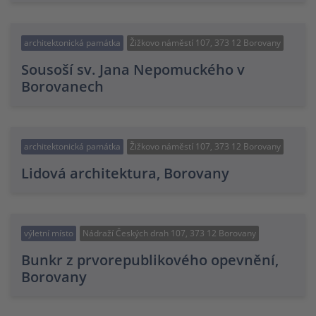
architektonická památka
Žižkovo náměstí 107, 373 12 Borovany
Sousoší sv. Jana Nepomuckého v
Borovanech
architektonická památka
Žižkovo náměstí 107, 373 12 Borovany
Lidová architektura, Borovany
výletní místo
Nádraží Českých drah 107, 373 12 Borovany
Bunkr z prvorepublikového opevnění,
Borovany