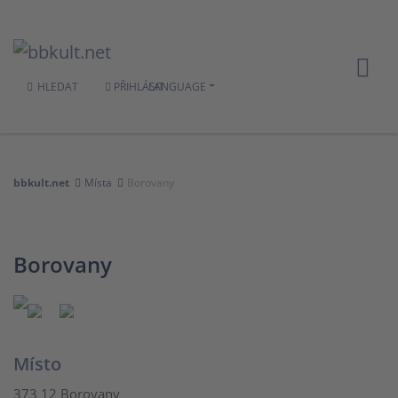
HLEDAT
PŘIHLÁSIT
LANGUAGE
bbkult.net
Místa
Borovany
Borovany
Místo
373 12 Borovany