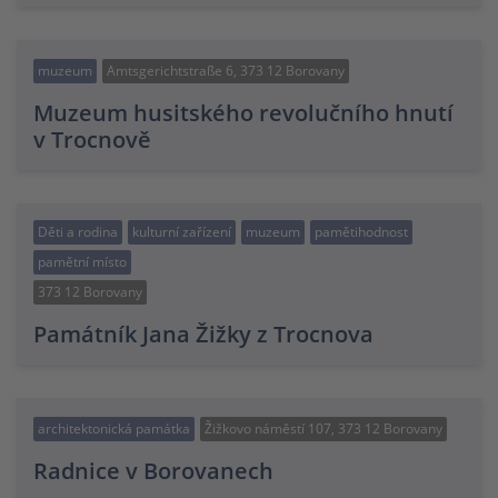
muzeum
Amtsgerichtstraße 6, 373 12 Borovany
Muzeum husitského revolučního hnutí
v Trocnově
Děti a rodina
kulturní zařízení
muzeum
pamětihodnost
pamětní místo
373 12 Borovany
Památník Jana Žižky z Trocnova
architektonická památka
Žižkovo náměstí 107, 373 12 Borovany
Radnice v Borovanech