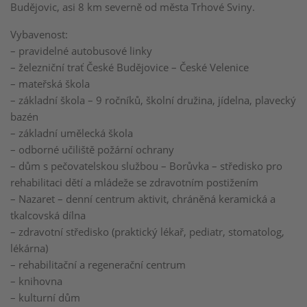
Budějovic, asi 8 km severně od města Trhové Sviny.
Vybavenost:
– pravidelné autobusové linky
– železniční trať České Budějovice – České Velenice
– mateřská škola
– základní škola – 9 ročníků, školní družina, jídelna, plavecký
bazén
– základní umělecká škola
– odborné učiliště požární ochrany
– dům s pečovatelskou službou – Borůvka – středisko pro
rehabilitaci dětí a mládeže se zdravotním postižením
– Nazaret – denní centrum aktivit, chráněná keramická a
tkalcovská dílna
– zdravotní středisko (praktický lékař, pediatr, stomatolog,
lékárna)
– rehabilitační a regenerační centrum
– knihovna
– kulturní dům