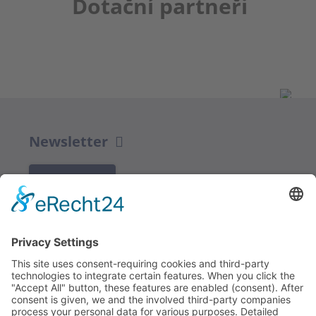
Dotační partneři
Newsletter
K REGISTRACI
Redakce bbkult.net
Centrum Bavaria Bohemia (CeBB)
Dr. Veronika Hofinger
Freyung 1, 92539 Schönsee
Tel.:
+49 (0)9674 / 92 48 78