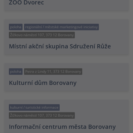
ZOO Dvorec
poloha
regionální / městské marketingové iniciativy
Žižkovo náměstí 107, 373 12 Borovany
Místní akční skupina Sdružení Růže
poloha
Petra z Lindy 11, 373 12 Borovany
Kulturní dům Borovany
kulturní / turistické informace
Žižkovo náměstí 107, 373 12 Borovany
Informační centrum města Borovany