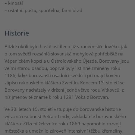
– kinosál
– ostatní: pošta, spořitelna, farní úřad
Historie
Blízké okolí bylo hustě osídleno již v raném středověku, jak
o tom svědčí rozsáhlá slovanská mohylová pohřebiště na
Vápenickém kopci a u Ostrolovského Újezda. Borovany jsou
velmi starou osadou, poprvé byly listinně zmíněny roku
1186, když borovanští osadníci svědčili při majetkovém
zápisu rakouského kláštera Zwettlu. Koncem 13. století se
Borovany nacházely v držení jedné větve rodu Vítkovců, z
níž jmenovitě známe k roku 1291 Voka z Borovan.
Ve 30. letech 15. století vstupuje do borovanské historie
výrazná osobnost Petra z Lindy, zakladatele borovanského
kláštera. Zřízení železnice roku 1869 napomohlo rozvoji
městečka a umožnilo zároveň intensivní těžbu křemeliny,