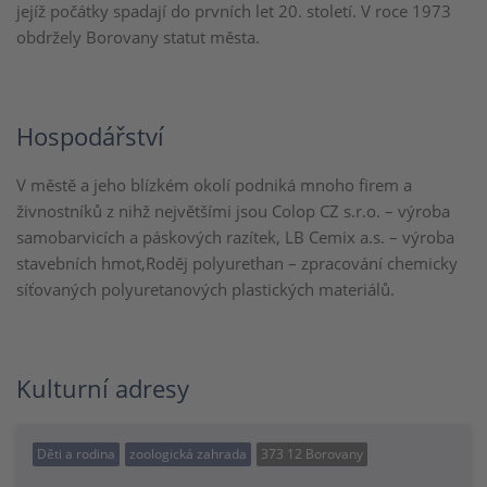
jejíž počátky spadají do prvních let 20. století. V roce 1973
obdržely Borovany statut města.
Hospodářství
V městě a jeho blízkém okolí podniká mnoho firem a
živnostníků z nihž největšími jsou Colop CZ s.r.o. – výroba
samobarvicích a páskových razítek, LB Cemix a.s. – výroba
stavebních hmot,Roděj polyurethan – zpracování chemicky
síťovaných polyuretanových plastických materiálů.
Kulturní adresy
Děti a rodina
zoologická zahrada
373 12 Borovany