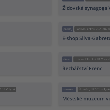
Židovská synagoga 
prodej
Pod Malsičkou 702, 387 0
E-shop Silva-Gabret
dřevo
Lidická 138, 387 01 Volyn
Řezbářství Frencl
7 01 Volyně
muzeum
Školní 6, 387 01 Volyně
Městské muzeum ve