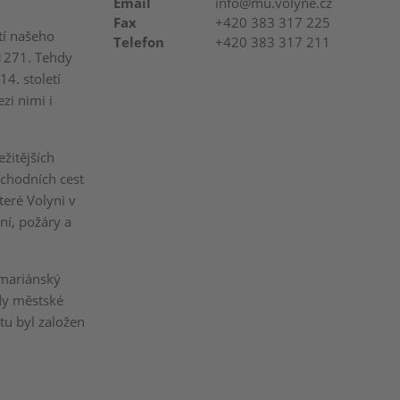
Email
info@mu.volyne.cz
Fax
+420 383 317 225
tí našeho
Telefon
+420 383 317 211
 1271. Tehdy
4. století
zi nimi i
ežitějších
bchodních cest
teré Volyni v
ění, požáry a
 mariánský
ady městské
tu byl založen