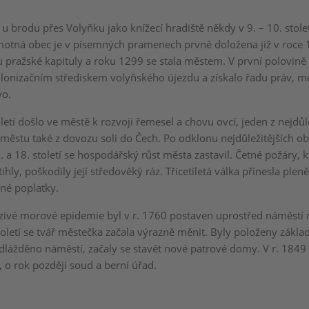
u brodu přes Volyňku jako knížecí hradiště někdy v 9. – 10. stole
motná obec je v písemných pramenech prvně doložena již v roce
 pražské kapituly a roku 1299 se stala městem. V první polovině 1
lonizačním střediskem volyňského újezdu a získalo řadu práv, me
vo.
oletí došlo ve městě k rozvoji řemesel a chovu ovcí, jeden z nejdůl
 městu také z dovozu soli do Čech. Po odklonu nejdůležitějších o
 a 18. století se hospodářský růst města zastavil. Četné požáry, k
ihly, poškodily její středověký ráz. Třicetiletá válka přinesla plen
ané poplatky.
ivé morové epidemie byl v r. 1760 postaven uprostřed náměstí
toletí se tvář městečka začala výrazně měnit. Byly položeny zákl
ydlážděno náměstí, začaly se stavět nové patrové domy. V r. 1849 
 o rok později soud a berní úřad.