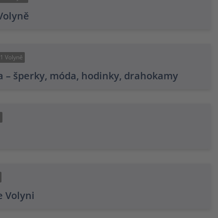
Volyně
1 Volyně
a – šperky, móda, hodinky, drahokamy
ě
 Volyni