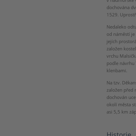
v nadmořské v
dochována dvě
1529. Uprostř
Nedaleko odtu
od náměstí je
jejích prosto
založen kostel
vrchu Malsičk
podle návrhu 
klenbami.
Na tzv. Děkan
založen před 
dochován ucele
okolí města st
asi 5,5 km zá
Historie