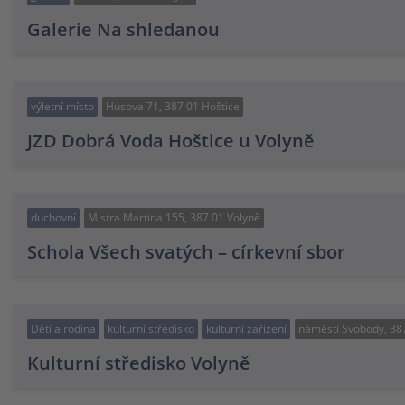
Galerie Na shledanou
výletní místo
Husova 71, 387 01 Hoštice
JZD Dobrá Voda Hoštice u Volyně
duchovní
Mistra Martina 155, 387 01 Volyně
Schola Všech svatých – církevní sbor
Děti a rodina
kulturní středisko
kulturní zařízení
náměstí Svobody, 38
Kulturní středisko Volyně