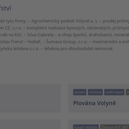
ství
bí tyto firmy: – Agrochemický podnik Volyně a. s. – prodej prům
ton CZ, s.r.o. – kompletní realizace bytových, občanských, průmys
aveb na klíč, – Silva-Gabreta – e-shop šperků, drahokamů, miner
oslav Frencl – řezbář, – Šumava Group, s.r.o. – mezinárodní a vni
lyňská léčebna s.r.o. – léčebna pro dlouhodobě nemocné.
ostatní
rocková
vodní sport
n
Plována Volyně
kostel / klášter
Žižkova 397, 387