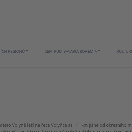
NÍCH REGIONŮ
CENTRUM BAVARIA BOHEMIA
KULTUR
sto Volyně leží na řece Volyňce asi 11 km jižně od okresního m