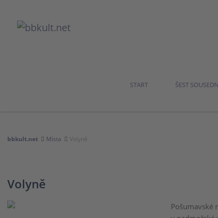
START
ŠEST SOUSED
bbkult.net
Místa
Volyně
Volyně
Pošumavské mě