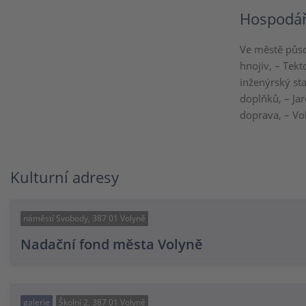
Hospodář
Ve městě půso
hnojiv, – Tek
inženýrský st
doplňků, – Jar
doprava, – Vo
Kulturní adresy
náměstí Svobody, 387 01 Volyně
Nadační fond města Volyně
galerie
Školní 2, 387 01 Volyně