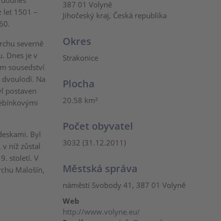
á dodnes
387 01 Volyně
 let 1501 –
Jihočeský kraj, Česká republika
60.
Okres
rchu severně
. Dnes je v
Strakonice
ém sousedství
é dvoulodí. Na
Plocha
yl postaven
20.58 km²
hřebínkovými
Počet obyvatel
deskami. Byl
3032 (31.12.2011)
v níž zůstal
. století. V
Městská správa
vrchu Malošín,
náměstí Svobody 41, 387 01 Volyně
Web
http://www.volyne.eu/