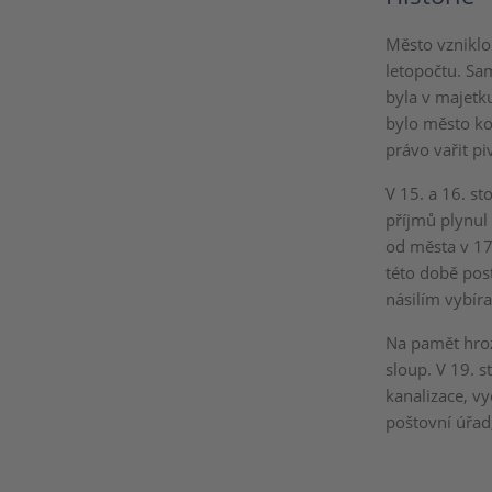
Město vzniklo 
letopočtu. Sa
byla v majetku
bylo město ko
právo vařit pi
V 15. a 16. st
příjmů plynul
od města v 17.
této době post
násilím vybír
Na pamět hroz
sloup. V 19. s
kanalizace, v
poštovní úřad,