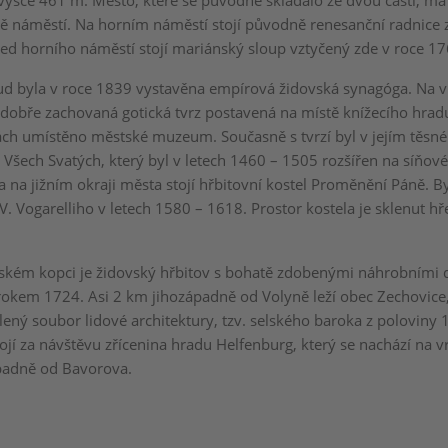
ýšce 461 m. Město, které se původně skládalo ze dvou částí, m
 náměstí. Na horním náměstí stojí původně renesanční radnice z
ed horního náměstí stojí mariánský sloup vztyčený zde v roce 17
d byla v roce 1839 vystavěna empírová židovská synagóga. Na v
 dobře zachovaná gotická tvrz postavená na místě knížecího hradu
rách umístěno městské muzeum. Současně s tvrzí byl v jejím těsn
 Všech Svatých, který byl v letech 1460 – 1505 rozšířen na síňov
a na jižním okraji města stojí hřbitovní kostel Proměnění Páně. B
V. Vogarelliho v letech 1580 – 1618. Prostor kostela je sklenut 
ském kopci je židovský hřbitov s bohatě zdobenými náhrobními 
rokem 1724. Asi 2 km jihozápadně od Volyně leží obec Zechovice, 
ný soubor lidové architektury, tzv. selského baroka z poloviny 19
ojí za návštěvu zřícenina hradu Helfenburg, který se nachází na 
padně od Bavorova.