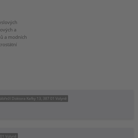
yslových
lových a
álů a modních
trostátní
ábřeží Doktora Kafky 13, 387 01 Volyně
 01 Volyně